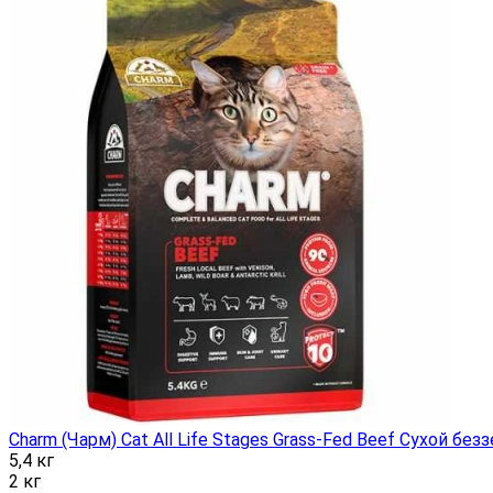
Charm (Чарм) Cat All Life Stages Grass-Fed Beef Сухой б
5,4 кг
2 кг