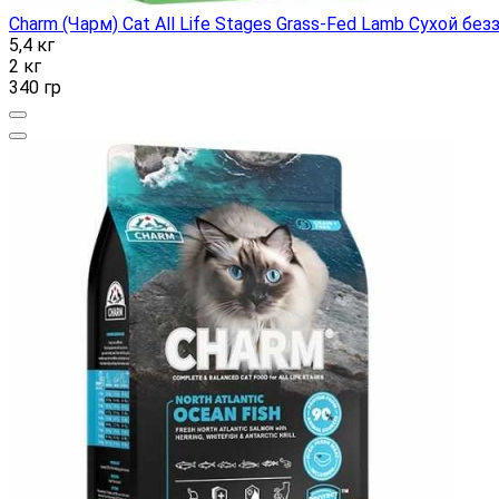
Charm (Чарм) Cat All Life Stages Grass-Fed Lamb Сухой б
5,4 кг
2 кг
340 гр