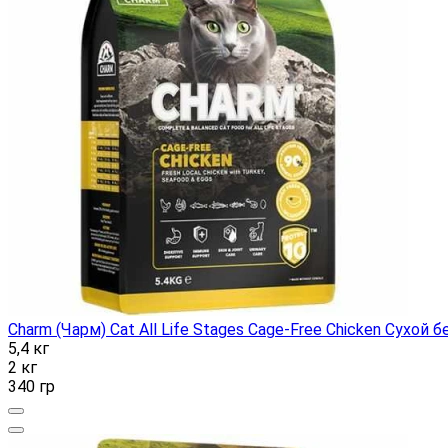
Charm (Чарм) Cat All Life Stages Cage-Free Chicken Сух
5,4 кг
2 кг
340 гр