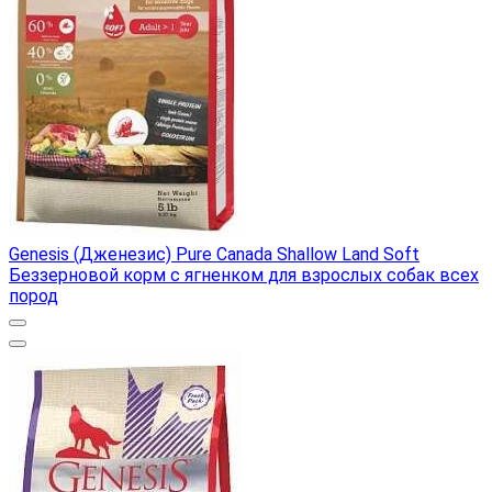
Genesis (Дженезис) Pure Canada Shallow Land Soft
Беззерновой корм с ягненком для взрослых собак всех
пород