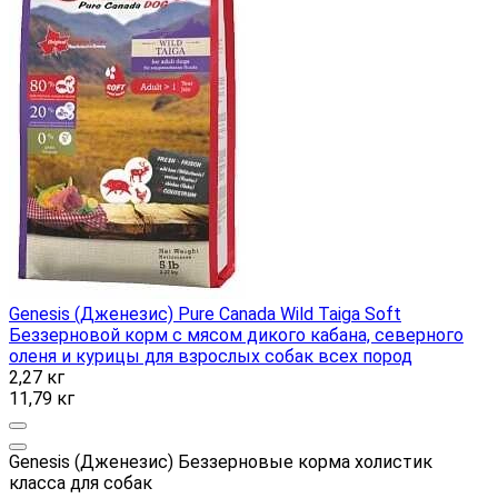
Genesis (Дженезис) Pure Canada Wild Taiga Soft
Беззерновой корм с мясом дикого кабана, северного
оленя и курицы для взрослых собак всех пород
2,27 кг
11,79 кг
Genesis (Дженезис) Беззерновые корма холистик
класса для собак