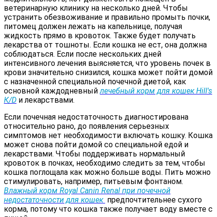
ветеринарную клинику на несколько дней. Чтобы
устранить обезвоживание и правильно промыть почки,
питомец должен лежать на капельнице, получая
жидкость прямо в кровоток. Также будет получать
лекарства от тошноты. Если кошка не ест, она должна
соблюдаться. Если после нескольких дней
интенсивного лечения выясняется, что уровень почек в
крови значительно снизился, кошка может пойти домой
с назначенной специальной почечной диетой, как
основной каждодневный
лечебный корм для кошек Hill's
К/D
и лекарствами.
Если почечная недостаточность диагностирована
относительно рано, до появления серьезных
симптомов нет необходимости включать кошку. Кошка
может снова пойти домой со специальной едой и
лекарствами. Чтобы поддерживать нормальный
кровоток в почках, необходимо следить за тем, чтобы
кошка поглощала как можно больше воды. Пить можно
стимулировать, например, питьевым фонтаном.
Влажный корм Royal Canin Renal при почечной
недостаточности для кошек
предпочтительнее сухого
корма, потому что кошка также получает воду вместе с