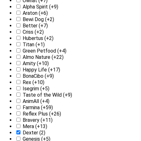
Ownat
(+7)
Alpha Spirit
(+9)
Araton
(+6)
Bewi Dog
(+2)
Better
(+7)
Criss
(+2)
Hubertus
(+2)
Titan
(+1)
Green Petfood
(+4)
Almo Nature
(+22)
Amity
(+10)
Happy Life
(+17)
BonaCibo
(+9)
Rex
(+10)
Isegrim
(+5)
Taste of the Wild
(+9)
AnimAll
(+4)
Farmina
(+59)
Reflex Plus
(+26)
Bravery
(+11)
Mera
(+13)
Dexter
(2)
Genesis
(+5)