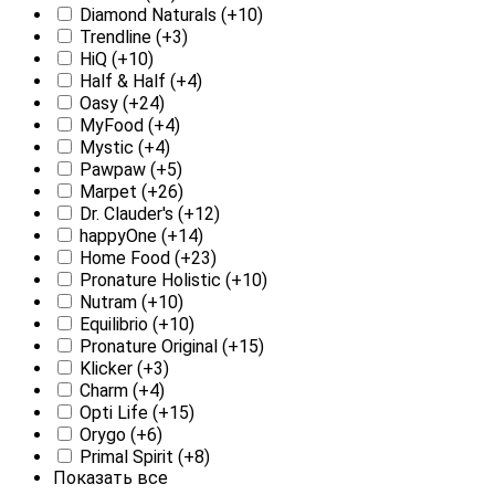
Diamond Naturals
(+10)
Trendline
(+3)
HiQ
(+10)
Half & Half
(+4)
Oasy
(+24)
MyFood
(+4)
Mystic
(+4)
Pawpaw
(+5)
Marpet
(+26)
Dr. Clauder's
(+12)
happyOne
(+14)
Home Food
(+23)
Pronature Holistic
(+10)
Nutram
(+10)
Equilibrio
(+10)
Pronature Original
(+15)
Klicker
(+3)
Charm
(+4)
Opti Life
(+15)
Orygo
(+6)
Primal Spirit
(+8)
Показать все