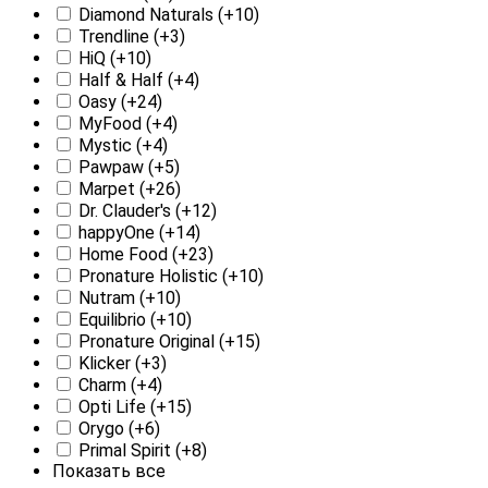
Diamond Naturals
(+10)
Trendline
(+3)
HiQ
(+10)
Half & Half
(+4)
Oasy
(+24)
MyFood
(+4)
Mystic
(+4)
Pawpaw
(+5)
Marpet
(+26)
Dr. Clauder's
(+12)
happyOne
(+14)
Home Food
(+23)
Pronature Holistic
(+10)
Nutram
(+10)
Equilibrio
(+10)
Pronature Original
(+15)
Klicker
(+3)
Charm
(+4)
Opti Life
(+15)
Orygo
(+6)
Primal Spirit
(+8)
Показать все