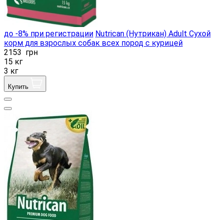
до -8% при регистрации
Nutrican (Нутрикан) Adult Сухой
корм для взрослых собак всех пород с курицей
2153
грн
15 кг
3 кг
Купить