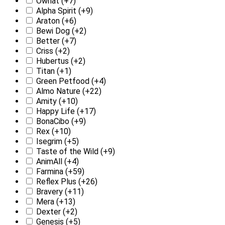
Ownat
(+7)
Alpha Spirit
(+9)
Araton
(+6)
Bewi Dog
(+2)
Better
(+7)
Criss
(+2)
Hubertus
(+2)
Titan
(+1)
Green Petfood
(+4)
Almo Nature
(+22)
Amity
(+10)
Happy Life
(+17)
BonaCibo
(+9)
Rex
(+10)
Isegrim
(+5)
Taste of the Wild
(+9)
AnimAll
(+4)
Farmina
(+59)
Reflex Plus
(+26)
Bravery
(+11)
Mera
(+13)
Dexter
(+2)
Genesis
(+5)