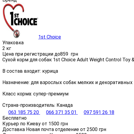
1st Choice
Упаковка
2 кг
Цена при регистрации до
859
грн
Сухой корм для собак 1st Choice Adult Weight Control Toy &
В состав входит: курица
Назначение: для взрослых собак мелких и декоративны
Класс корма: супер-премиум
Страна-производитель: Канада
063 185 75 20
066 371 35 01
097 591 26 18
Бесплатно
Курьер по Киеву от
1500
грн
Доставка Новая почта отделение от
2500
грн