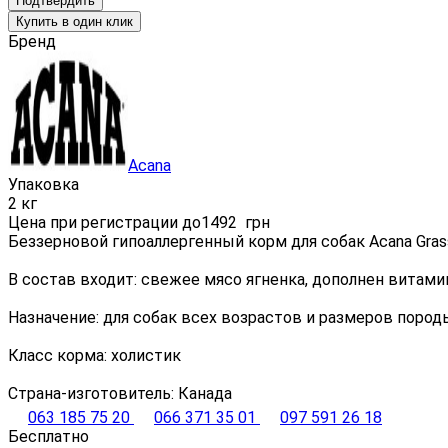
Подтвердить
Купить в один клик
Бренд
Acana
Упаковка
2 кг
Цена при регистрации до
1492
грн
Беззерновой гипоаллергенный корм для собак Acana Gras
В состав входит: свежее мясо ягненка, дополнен витам
Назначение: для собак всех возрастов и размеров пород
Класс корма: холистик
Страна-изготовитель: Канада
063 185 75 20
066 371 35 01
097 591 26 18
Бесплатно