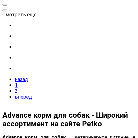
Смотреть еще
назад
1
2
вперед
Advance корм для собак - Широкий
ассортимент на сайте Petko
Advance корм для собак
– ветеринарное питание, в