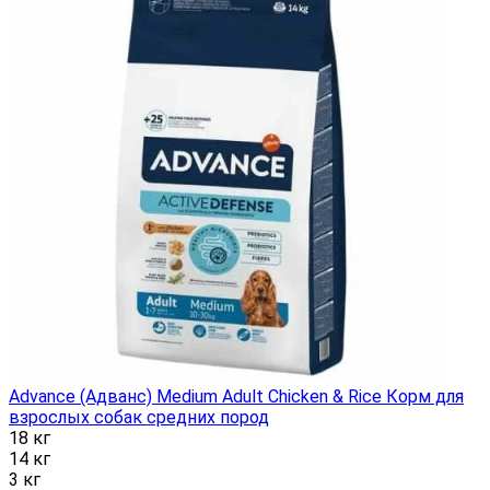
Advance (Адванс) Medium Adult Chicken & Rice Корм для
взрослых собак средних пород
18 кг
14 кг
3 кг