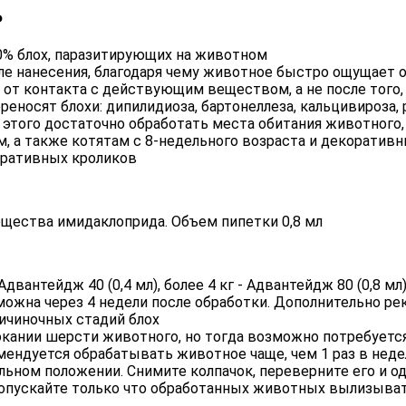
ь
00% блох, паразитирующих на животном
сле нанесения, благодаря чему животное быстро ощущает 
т от контакта с действующим веществом, а не после того,
еносят блохи: дипилидиоза, бартонеллеза, кальцивироза, 
этого достаточно обработать места обитания животного, 
а также котятам с 8-недельного возраста и декоративн
оративных кроликов
ещества имидаклоприда. Объем пипетки 0,8 мл
вантейдж 40 (0,4 мл), более 4 кг - Адвантейдж 80 (0,8 мл
можна через 4 недели после обработки. Дополнительно р
личиночных стадий блох
кании шерсти животного, но тогда возможно потребуется
омендуется обрабатывать животное чаще, чем 1 раз в нед
льном положении. Снимите колпачок, переверните его и од
опускайте только что обработанных животных вылизывать