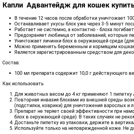
Капли Адвантейдж для кошек купит
В течение 12 часов после обработки уничтожает 1
Останавливает укусы блох уже через 3-5 минут по
Работает не системно, а контактно - блоха погибае
Предохраняет любимца от заболеваний, которые пер
Уничтожает личинки блох в окружающей среде (для 
Можно применять беременным и кормящим кошкам, 
Является зарегистрированным средством для дек
Состав:
100 мл препарата содержит 10,0 г действующего в
Как использовать
Для животных весом до 4 кг применяют 1 пипетку Ад
Повторная инвазия блохами из внешней среды воз
(подстилки, коврики) для уничтожения взрослых и 
Препарат не теряет своей эффективности при намо
блох в окружающей среде). В таких случаях не рек
Достаньте пипетку из упаковки, держите в вертика
Используйте только на неповрежденной коже. Не д