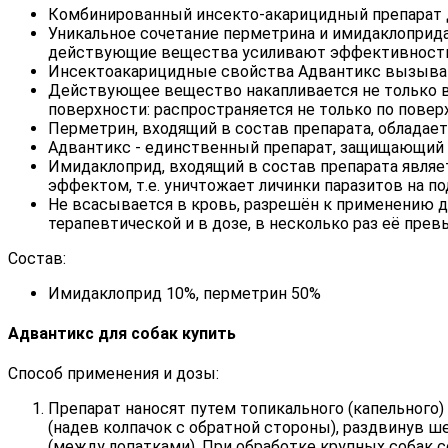
Комбинированный инсекто-акарицидный препарат дл
Уникальное сочетание перметрина и имидаклоприд
действующие вещества усиливают эффективность 
Инсектоакарицидные свойства Адвантикс вызывают 
Действующее вещество накапливается не только в с
поверхности: распространяется не только по повер
Перметрин, входящий в состав препарата, облада
Адвантикс - единственный препарат, защищающий 
Имидаклоприд, входящий в состав препарата явл
эффектом, т.е. уничтожает личинки паразитов на п
Не всасывается в кровь, разрешён к применению д
терапевтической и в дозе, в несколько раз её пр
Состав:
Имидаклоприд 10%, перметрин 50%
Адвантикс для собак купить
Способ применения и дозы:
Препарат наносят путем топикального (капельного
(надев колпачок с обратной стороны), раздвинув 
(между лопатками). При обработке крупных собак с