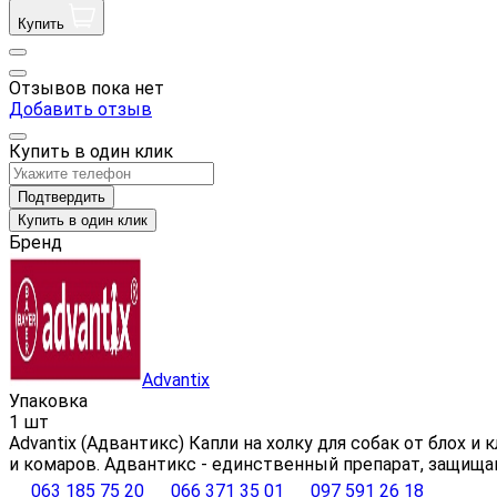
Купить
Отзывов пока нет
Добавить отзыв
Купить в один клик
Подтвердить
Купить в один клик
Бренд
Advantix
Упаковка
1 шт
Advantix (Адвантикс) Капли на холку для собак от блох 
и комаров. Адвантикс - единственный препарат, защищ
063 185 75 20
066 371 35 01
097 591 26 18