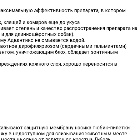
максимальную эффективность препарата, в котором
 клещей и комаров еще до укуса.
ивает степень и качество распространения препарата на
 и для длинношёрстных собак).
му Адвантикс не смывается водой.
ивотное дирофиляриозом (сердечными гельминтами).
нтом, уничтожающим блох, обладает зонтичным
вреждениях кожного слоя, хорошо переносится в
рокалывают защитную мембрану носика тюбик-пипетки
 кожу в недоступном для слизывания животным месте
еста на спине от лопаток до крестца. Гибель