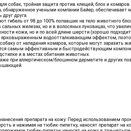
я собак, тройная защита против клещей, блох и комаров.
а, обнаруженное учеными компании Байер, обеспечивает 
друг друга.
гибель от 98 до 100% попавших на тело животного блох,
альных железах, но и в волосяных луковицах, что увелич
хности кожи, но и по всей длине шерсти (хорошо подходит
ет ярковыраженным водоотталкивающим эффектом, поэто
собаку от нападения комаров, которые могут заразить ж
яется самым эффективным и быстродействующим компоне
одстилке и в местах обитания животных.
аже при аллергическом/блошином дерматите и других по
евышающей.
) нанесения препарата на кожу. Перед использованием п
шерсть и нажимая на тюбик-пипетку, наносят препарат на
одержимое тюбик-пипеток наносят на кожу в три-четыре м