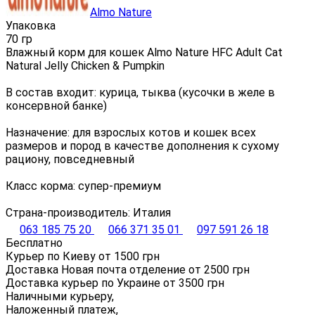
Almo Nature
Упаковка
70 гр
Влажный корм для кошек Almo Nature HFC Adult Cat
Natural Jelly Chicken & Pumpkin
В состав входит: курица, тыква (кусочки в желе в
консервной банке)
Назначение: для взрослых котов и кошек всех
размеров и пород в качестве дополнения к сухому
рациону, повседневный
Класс корма: супер-премиум
Страна-производитель: Италия
063 185 75 20
066 371 35 01
097 591 26 18
Бесплатно
Курьер по Киеву от
1500
грн
Доставка Новая почта отделение от
2500
грн
Доставка курьер по Украине от
3500
грн
Наличными курьеру,
Наложенный платеж,