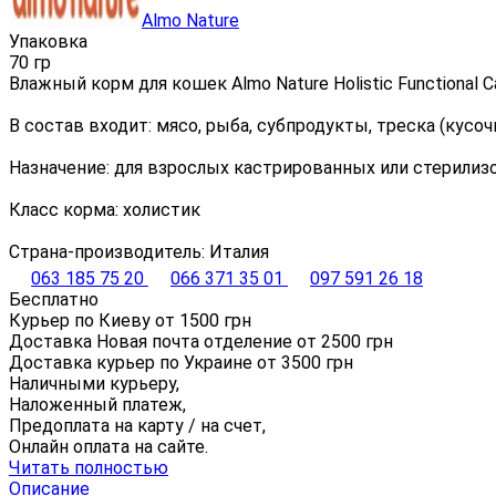
Almo Nature
Упаковка
70 гр
Влажный корм для кошек Almo Nature Holistic Functional Ca
В состав входит: мясо, рыба, субпродукты, треска (кусоч
Назначение: для взрослых кастрированных или стерили
Класс корма: холистик
Страна-производитель: Италия
063 185 75 20
066 371 35 01
097 591 26 18
Бесплатно
Курьер по Киеву от
1500
грн
Доставка Новая почта отделение от
2500
грн
Доставка курьер по Украине от
3500
грн
Наличными курьеру,
Наложенный платеж,
Предоплата на карту / на счет,
Онлайн оплата на сайте.
Читать полностью
Описание