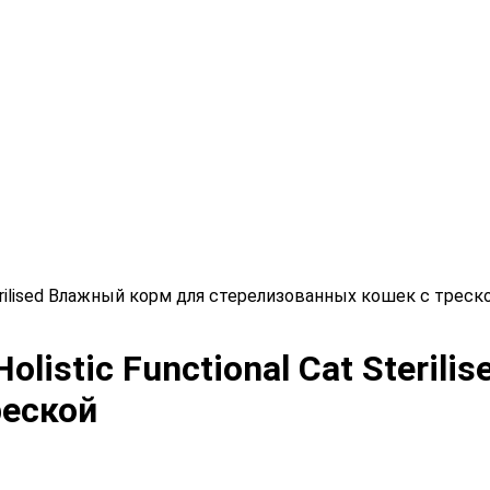
Sterilised Влажный корм для стерелизованных кошек с треск
olistic Functional Cat Steril
реской