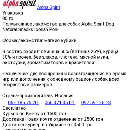
Alpha Spirit
Упаковка
80 гр
Полувлажное лакомство для собак Alpha Spirit Dog
Natural Snacks Iberian Pork
Форма лакомства: мягкие кубики
В состав входит: свинина 50% (ветчина 26%), курица
30% и прочее; без злаков, глютена, мясной муки,
экструзии, ароматизаторов и красителей
Назначение: для поощрения и вознаграждения во время
игр или дополнения к основному рациону собак всех
возрастов и размеров
Страна-производитель: Испания
063 185 75 20
066 371 35 01
097 591 26 18
Бесплатно
Курьер по Киеву от
1500
грн
Доставка Новая почта отделение от
2500
грн
Доставка курьер по Украине от
3500
грн