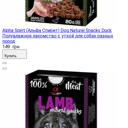
Alpha Spirit (Альфа Спирит) Dog Natural Snacks Duck
Полувлажное лакомство с уткой для собак разных
пород
149
грн
Купить