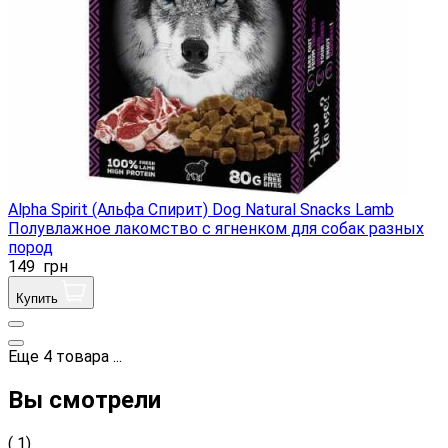
Alpha Spirit (Альфа Спирит) Dog Natural Snacks Lamb
Полувлажное лакомство с ягненком для собак разных
пород
149
грн
Купить
Еще
4
товара
...
Вы смотрели
( 1)