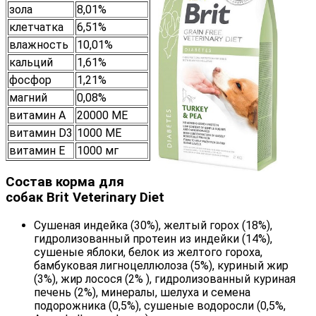
зола
8,01%
клетчатка
6,51%
влажность
10,01%
кальций
1,61%
фосфор
1,21%
магний
0,08%
витамин А
20000 МЕ
витамин D3
1000 МЕ
витамин Е
1000 мг
Состав корма для
собак Brit Veterinary Diet
Сушеная индейка (30%), желтый горох (18%),
гидролизованный протеин из индейки (14%),
сушеные яблоки, белок из желтого гороха,
бамбуковая лигноцеллюлоза (5%), куриный жир
(3%), жир лосося (2% ), гидролизованный куриная
печень (2%), минералы, шелуха и семена
подорожника (0,5%), сушеные водоросли (0,5%,