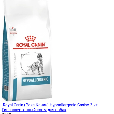
.Royal Canin (Роял Канин) Hypoallergenic Canine 2 кг
Гипоаллергенный корм для собак