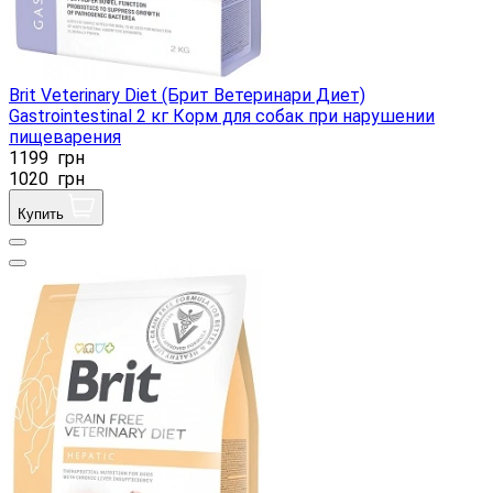
Brit Veterinary Diet (Брит Ветеринари Диет)
Gastrointestinal 2 кг Корм ​​для собак при нарушении
пищеварения
1199
грн
1020
грн
Купить