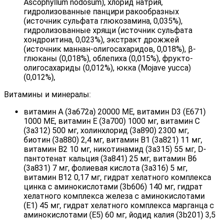
Ascophyllum nodosum), хлорид натрия,
гидролизованные панцири ракообразных
(источник сульфата глюкозамина, 0,035%),
гидролизованные хрящи (источник сульфата
хондроитина, 0,023%), экстракт дрожжей
(источник маннан-олигосахаридов, 0,018%), β-
глюканы (0,018%), облепиха (0,015%), фрукто-
олигосахариды (0,012%), юкка (Mojave yucca)
(0,012%),
Витамины и минералы:
витамин A (3a672a) 20000 MЕ, витамин D3 (E671)
1000 MЕ, витамин E (3a700) 1000 мг, витамин C
(3a312) 500 мг, холинхлорид (3a890) 2300 мг,
биотин (3a880) 2,4 мг, витамин B1 (3a821) 11 мг,
витамин B2 10 мг, никотинамид (3a315) 55 мг, D-
пантотенат кальция (3a841) 25 мг, витамин B6
(3a831) 7 мг, фолиевая кислота (3a316) 5 мг,
витамин B12 0,17 мг, гидрат хелатного комплекса
цинка с аминокислотами (3b606) 140 мг, гидрат
хелатного комплекса железа с аминокислотами
(E1) 45 мг, гидрат хелатного комплекса марганца с
аминокислотами (E5) 60 мг, йодид калия (3b201) 3,5