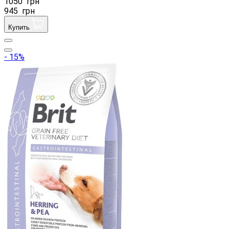
1050
грн
945
грн
Купить
- 15%