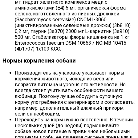
мг, гидрат хелатного комплекса меди с
аминокислотами (E4) 5 мг, органическая форма
селена, изготовленного из пивных дрожжей
(Saccharomyces cerevisiae) CNCM I-3060
(инактивированные селеновые дрожжи) (3b8.10)
0,2 мг, таурин (3a370) 2300 мг L-карнитин (3a910)
500 мг. Стабилизаторы флоры кишечника на 1 кг
Enterococcus faecium DSM 10663 / NCIMB 10415
(4b1707) 1x109 КСО.
Нормы кормления собаки
Производитель на упаковке указывает нормы
кормления животного, исходя из веса или
возраста питомца и уровня его активности. Но
всегда стоит учитывать особенности вашего
любимца. Поэтому лучше обсудить суточную
норму употребления с ветеринаром и согласовать,
например, дополнительный влажный прикорм,
если он необходим;
Переходить на корм нужно постепенно. В течении
нескольких дней (до недели) подмешивайте
собаке новое питание в привычное небольшими
порциями, чтобы ее пищевая система привыкла к