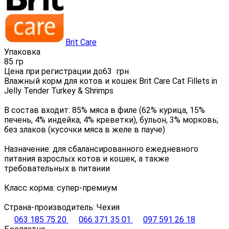
Brit Care
Упаковка
85 гр
Цена при регистрации до
63
грн
Влажный корм для котов и кошек Brit Care Cat Fillets in
Jelly Tender Turkey & Shrimps
В состав входит: 85% мяса в филе (62% курица, 15%
печень, 4% индейка, 4% креветки), бульон, 3% морковь;
без злаков (кусочки мяса в желе в пауче)
Назначение: для сбалансированного ежедневного
питания взрослых котов и кошек, а также
требовательных в питании
Класс корма: супер-премиум
Страна-производитель: Чехия
063 185 75 20
066 371 35 01
097 591 26 18