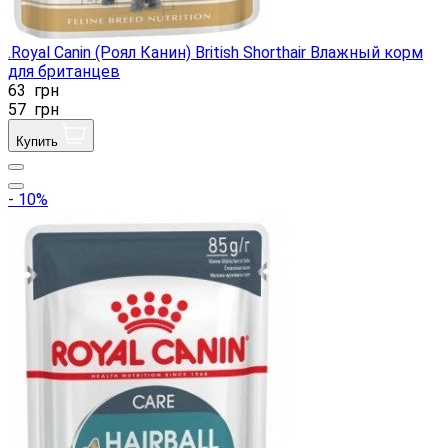
.Royal Canin (Роял Канин) British Shorthair Влажный корм
для британцев
63
грн
57
грн
Купить
- 10%