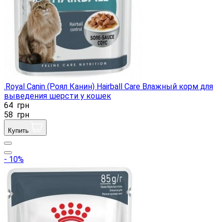
.Royal Canin (Роял Канин) Hairball Care Влажный корм для
выведения шерсти у кошек
64
грн
58
грн
Купить
- 10%