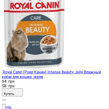
.Royal Canin (Роял Канин) Intense Beauty Jelly Влажный
корм для кошек, желе
64
грн
58
грн
Купить
- 10%