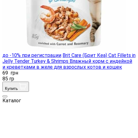
до -10% при регистрации
Brit Care (Брит Кеа) Cat Fillets in
Jelly Tender Turkey & Shrimps Влажный корм с индейкой
и креветками в желе для взрослых котов и кошек
69
грн
85 гр
Купить
Каталог