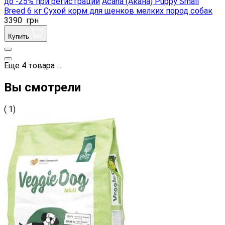
до -25% при регистрации
Acana (Акана) Puppy Small
Breed 6 кг Сухой корм для щенков мелких пород собак
3390
грн
Купить
Еще
4
товара
...
Вы смотрели
( 1)