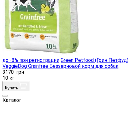
до -8% при регистрации
Green Petfood (Грин Петфуд)
VeggieDog Grainfree Беззерновой корм для собак
3170
грн
10 кг
Купить
Каталог