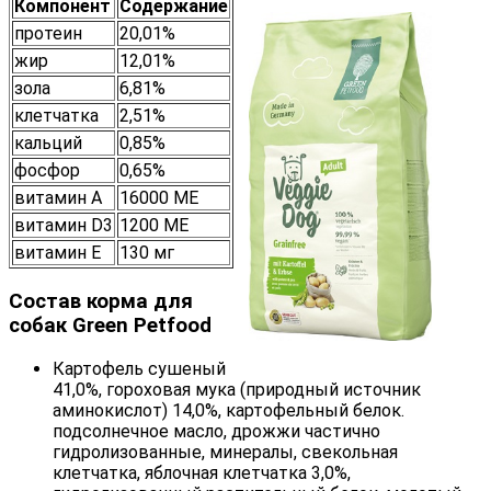
Компонент
Содержание
протеин
20,01%
жир
12,01%
зола
6,81%
клетчатка
2,51%
кальций
0,85%
фосфор
0,65%
витамин А
16000 МЕ
витамин D3
1200 МЕ
витамин Е
130 мг
Состав корма для
собак Green Petfood
Картофель сушеный
41,0%, гороховая мука (природный источник
аминокислот) 14,0%, картофельный белок.
подсолнечное масло, дрожжи частично
гидролизованные, минералы, свекольная
клетчатка, яблочная клетчатка 3,0%,