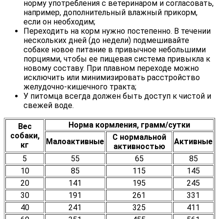
норму употребления с ветеринаром и согласовать,
например, дополнительный влажный прикорм,
если он необходим;
Переходить на корм нужно постепенно. В течении
нескольких дней (до недели) подмешивайте
собаке новое питание в привычное небольшими
порциями, чтобы ее пищевая система привыкла к
новому составу. При плавном переходе можно
исключить или минимизировать расстройство
желудочно-кишечного тракта;
У питомца всегда должен быть доступ к чистой и
свежей воде.
Норма кормления, грамм/сутки
Вес
собаки,
С нормальной
Малоактивные
Активные
кг
активностью
5
55
65
85
10
85
115
145
20
141
195
245
30
191
261
331
40
241
325
411