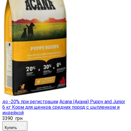
до -20% при регистрации
Acana (Акана) Puppy and Junior
6 кг Корм для щенков средних пород с цыпленком и
индейкой
3390
грн
Купить