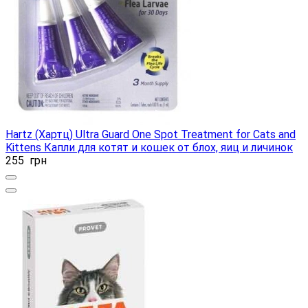
Hartz (Хартц) Ultra Guard One Spot Treatment for Cats and
Kittens Капли для котят и кошек от блох, яиц и личинок
255
грн