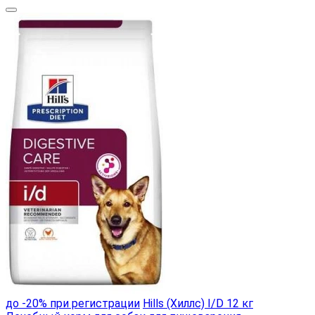
до -20% при регистрации
Hills (Хиллс) I/D 12 кг