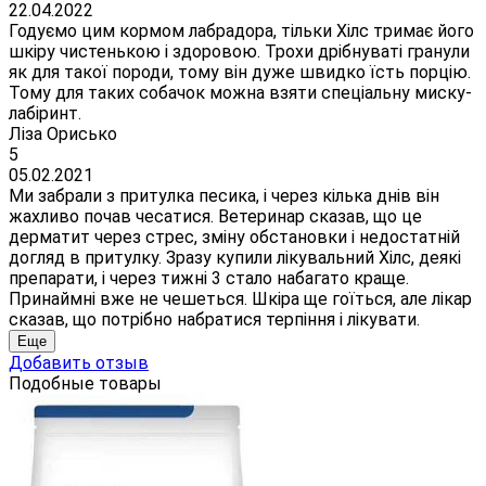
22.04.2022
Годуємо цим кормом лабрадора, тільки Хілс тримає його
шкіру чистенькою і здоровою. Трохи дрібнуваті гранули
як для такої породи, тому він дуже швидко їсть порцію.
Тому для таких собачок можна взяти спеціальну миску-
лабіринт.
Ліза Орисько
5
05.02.2021
Ми забрали з притулка песика, і через кілька днів він
жахливо почав чесатися. Ветеринар сказав, що це
дерматит через стрес, зміну обстановки і недостатній
догляд в притулку. Зразу купили лікувальний Хілс, деякі
препарати, і через тижні 3 стало набагато краще.
Принаймні вже не чешеться. Шкіра ще гоїться, але лікар
сказав, що потрібно набратися терпіння і лікувати.
Еще
Добавить отзыв
Подобные товары