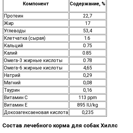
Компонент
Содержание, %
Протеин
22,7
Жир
17
Углеводы
53,4
Клетчатка (сырая)
1.6
Кальций
0.75
Калий
0.85
Омега-3 жирные кислоты
0.78
Омега-6 жирные кислоты
4,65
Натрий
0,29
Магний
0,08
Таурин
0,16
Витамин С
113 ppm
Витамин Е
895 IU/kg
Докозагексаеновая кислота
0,235
Состав лечебного корма для собак Хиллс