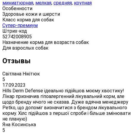
миниатюрная
,
мелкая
,
средняя
,
крупная
Особенности
Здоровье кожи и шерсти
Класс корма для собак
Супер-премиум
Штрих-код
52742008905
Назначение корма для возраста собак
Для взрослых собак
Отзывы
Світлана Нікітюк
5
17.09.2023
Hills Derm Defense ідеально підійшов моєму хвостику!
Лікар призначив гіпоалергенний лікувальний корм, але
щодо бренду нічого не сказав. Дуже вдячна менеджеру
Petko, що допоміг визначитися з брендом лікувального
корму. Хілс підійшов з першої спроби і більше змінювати
не планую)
Яна Косинська
5