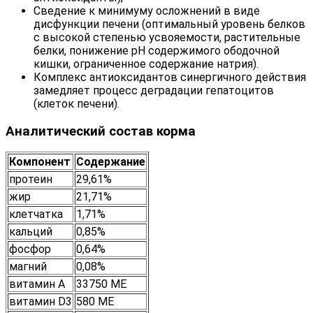
Сведение к минимуму осложнений в виде
дисфункции печени (оптимальный уровень белков
с высокой степенью усвояемости, растительные
белки, понижение pH содержимого ободочной
кишки, ограниченное содержание натрия).
Комплекс антиоксидантов синергичного действия
замедляет процесс деградации гепатоцитов
(клеток печени).
Аналитический состав корма
Компонент
Содержание
протеин
29,61%
жир
21,71%
клетчатка
1,71%
кальций
0,85%
фосфор
0,64%
магний
0,08%
витамин А
33750 МЕ
витамин D3
580 МЕ