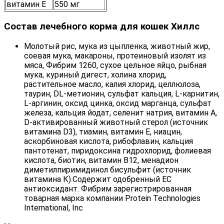
витамин Е
550 мг
Состав лечебного корма для кошек Хиллс
Молотый рис, мука из цыпленка, животный жир,
соевая мука, макароны, протеиновый изолят из
мяса, Фибрим 1260, сухое цельное яйцо, рыбная
мука, куриный дигест, холина хлорид,
растительное масло, калия хлорид, целлюлоза,
таурин, DL-метионин, сульфат кальция, L-карнитин,
L-аргинин, оксид цинка, оксид марганца, сульфат
железа, кальция йодат, селенит натрия, витамин А,
D-активированный животный стерол (источник
витамина D3), тиамин, витамин Е, ниацин,
аскорбиновая кислота, рибофлавин, кальция
пантотенат, пиридоксина гидрохлорид, фолиевая
кислота, биотин, витамин В12, менадион
диметилпиримидинол бисульфит (источник
витамина К).Содержит одобренный EС
антиоксидант. Фибрим зарегистрированная
товарная марка компании Protein Technologies
International, Inc