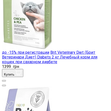
до -15% при регистрации
Brit Veterinary Diet (Брит
Ветеринари Диет) Diabets 2 кг Лечебный корм для
кошек при сахарном диабете
1399
грн
Купить