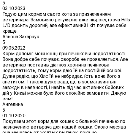
5
03.10.2023
Годую цим кормом свого кота за призначенням
ветеринара. Замовляю регулярно вже півроку, і хоча Hills
L/D досить дорогий, але ефективний і кіт почуває себе
краще.
Альона Захарчук
5
09.05.2022
Корм допоміг моїй кішці при печінковій недостатності.
Вона добре себе почуває, хвороба не проявляється. Але
ветеринар поставив діагноз хронічна печінкова
недостатність, тому корм даю їй на постійній основі.
Дуже радію, що Хілс їй не набридає, їсть вона його з
апетитом. І також дуже рада, що в зоомагазині він
завжди в наявності, і навіть під час активних бойових
дій у Києві можна було його спокійно замовити. Дякую
вам!
Ангелина
5
01.10.2020
Покупаем этот корм для кошек с больной печенью по
назначению ветврача для нашей кошки. Около месяца
она мучилась от желтых рыгачек, пока не