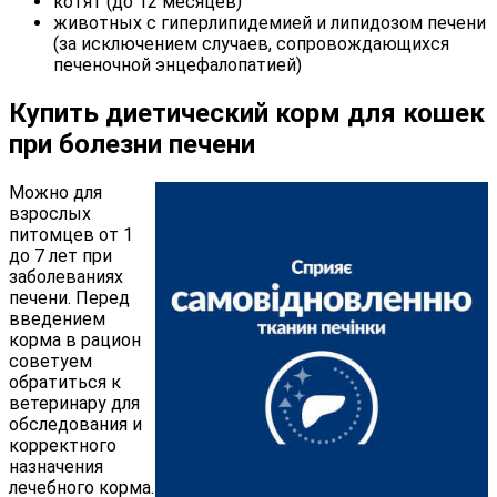
котят (до 12 месяцев)
животных с гиперлипидемией и липидозом печени
(за исключением случаев, сопровождающихся
печеночной энцефалопатией)
Купить диетический корм для кошек
при болезни печени
Можно для
взрослых
питомцев от 1
до 7 лет при
заболеваниях
печени. Перед
введением
корма в рацион
советуем
обратиться к
ветеринару для
обследования и
корректного
назначения
лечебного корма.