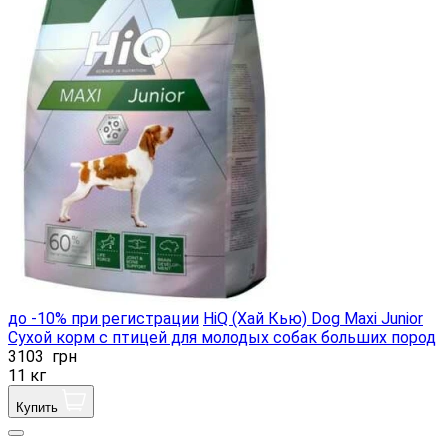
до -10% при регистрации
HiQ (Хай Кью) Dog Maxi Junior
Сухой корм с птицей для молодых собак больших пород
3103
грн
11 кг
Купить