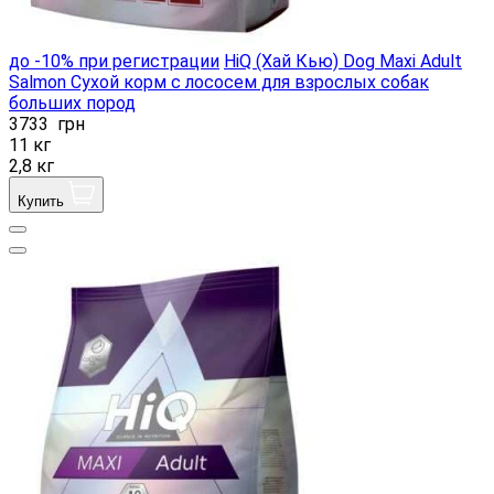
до -10% при регистрации
HiQ (Хай Кью) Dog Maxi Adult
Salmon Сухой корм с лососем для взрослых собак
больших пород
3733
грн
11 кг
2,8 кг
Купить