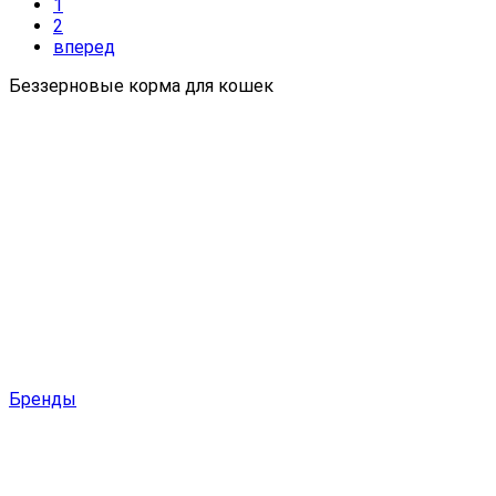
1
2
вперед
Беззерновые корма для кошек
Бренды