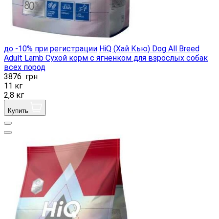
до -10% при регистрации
HiQ (Хай Кью) Dog All Breed
Adult Lamb Сухой корм с ягненком для взрослых собак
всех пород
3876
грн
11 кг
2,8 кг
Купить