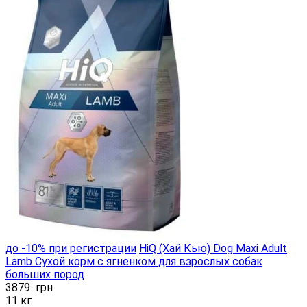
до -10% при регистрации
HiQ (Хай Кью) Dog Maxi Adult
Lamb Сухой корм с ягненком для взрослых собак
больших пород
3879
грн
11 кг