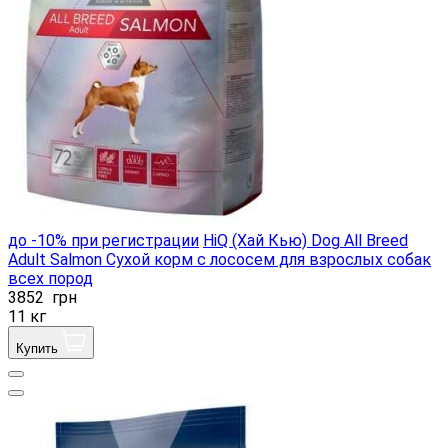
до -10% при регистрации
HiQ (Хай Кью) Dog All Breed
Adult Salmon Сухой корм с лососем для взрослых собак
всех пород
3852
грн
11 кг
Купить