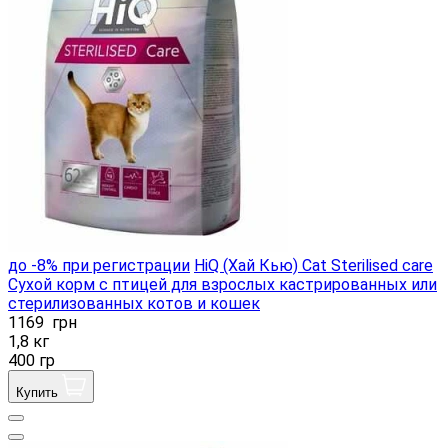
до -8% при регистрации
HiQ (Хай Кью) Cat Sterilised care
Сухой корм с птицей для взрослых кастрированных или
стерилизованных котов и кошек
1169
грн
1,8 кг
400 гр
Купить