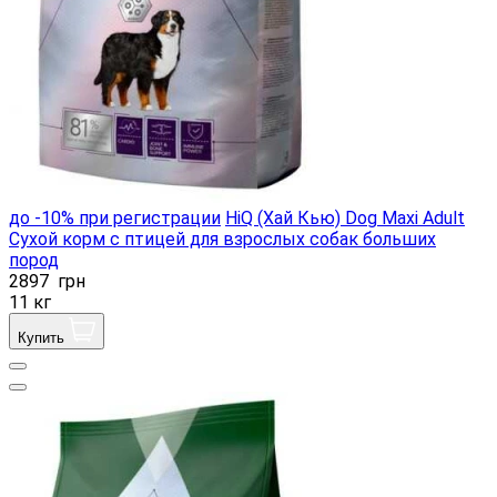
до -10% при регистрации
HiQ (Хай Кью) Dog Maxi Adult
Сухой корм с птицей для взрослых собак больших
пород
2897
грн
11 кг
Купить