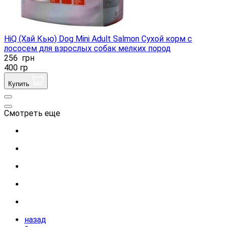
HiQ (Хай Кью) Dog Mini Adult Salmon Сухой корм с
лососем для взрослых собак мелких пород
256
грн
400 гр
Купить
Смотреть еще
назад