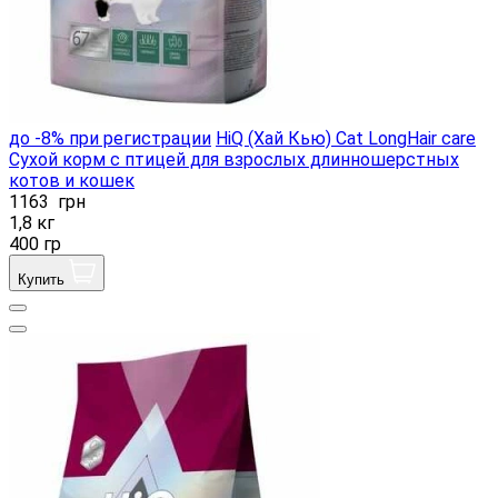
до -8% при регистрации
HiQ (Хай Кью) Cat LongHair care
Сухой корм с птицей для взрослых длинношерстных
котов и кошек
1163
грн
1,8 кг
400 гр
Купить