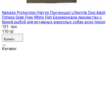
Natures Protection (Натур Протекшн) Lifestyle Dog Adult
Fitness Grain Free White Fish Беззерновое лакомство с
белой рыбой для активных взрослых собак всех пород
151
грн
110 гр
Купить
Каталог