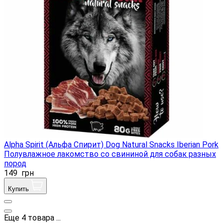
Alpha Spirit (Альфа Спирит) Dog Natural Snacks Iberian Pork
Полувлажное лакомство со свининой для собак разных
пород
149
грн
Купить
Еще
4
товара
...