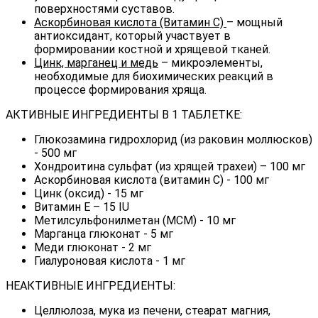
поверхностями суставов.
Аскорбиновая кислота (Витамин C)
– мощный
антиоксидант, который участвует в
формировании костной и хрящевой тканей.
Цинк, марганец и медь
– микроэлементы,
необходимые для биохимических реакций в
процессе формирования хряща.
АКТИВНЫЕ ИНГРЕДИЕНТЫ В 1 ТАБЛЕТКЕ:
Глюкозамина гидрохлорид (из раковин моллюсков)
- 500 мг
Хондроитина сульфат (из хрящей трахеи) – 100 мг
Аскорбиновая кислота (витамин C) - 100 мг
Цинк (оксид) - 15 мг
Витамин Е – 15 IU
Метилсульфонилметан (МСМ) - 10 мг
Марганца глюконат - 5 мг
Меди глюконат - 2 мг
Гиалуроновая кислота - 1 мг
НЕАКТИВНЫЕ ИНГРЕДИЕНТЫ:
Целлюлоза, мука из печени, стеарат магния,