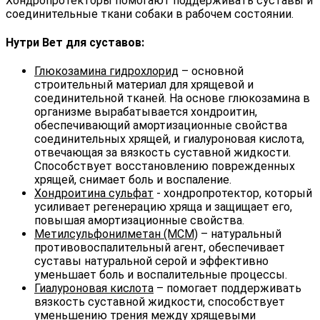
Хондропротекторы помогают поддерживать суставы и
соединительные ткани собаки в рабочем состоянии.
Нутри Вет для суставов:
Глюкозамина гидрохлорид
– основной
строительный материал для хрящевой и
соединительной тканей. На основе глюкозамина в
организме вырабатывается хондроитин,
обеспечивающий амортизационные свойства
соединительных хрящей, и гиалуроновая кислота,
отвечающая за вязкость суставной жидкости.
Способствует восстановлению поврежденных
хрящей, снимает боль и воспаление.
Хондроитина сульфат
- хондропротектор, который
усиливает регенерацию хряща и защищает его,
повышая амортизационные свойства.
Метилсульфонилметан (MСM)
– натуральный
противовоспалительный агент, обеспечивает
суставы натуральной серой и эффективно
уменьшает боль и воспалительные процессы.
Гиалуроновая кислота
– помогает поддерживать
вязкость суставной жидкости, способствует
уменьшению трения между хрящевыми