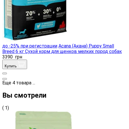
до -25% при регистрации
Acana (Акана) Puppy Small
Breed 6 кг Сухой корм для щенков мелких пород собак
3390
грн
Купить
Еще
4
товара
...
Вы смотрели
( 1)