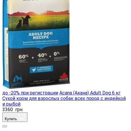
до -20% при регистрации
Acana (Акана) Adult Dog 6 кг
Сухой корм для взрослых собак всех пород с индейкой
и рыбой
3360
грн
Купить