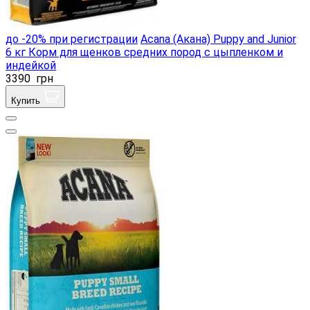
до -20% при регистрации
Acana (Акана) Puppy and Junior
6 кг Корм для щенков средних пород с цыпленком и
индейкой
3390
грн
Купить