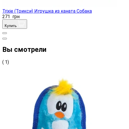
Trixie (Трикси) Игрушка из каната Собака
271
грн
Купить
Вы смотрели
( 1)