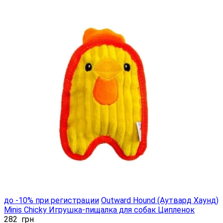
до -10% при регистрации
Outward Hound (Аутвард Хаунд)
Minis Chicky Игрушка-пищалка для собак Ципленок
282
грн