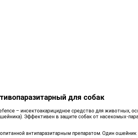
отивопаразитарный для собак
 Defence – инсектоакарицидное средство для животных,
г ошейника). Эффективен в защите собак от насекомых-пар
ропитанной антипаразитарным препаратом. Один ошейник 