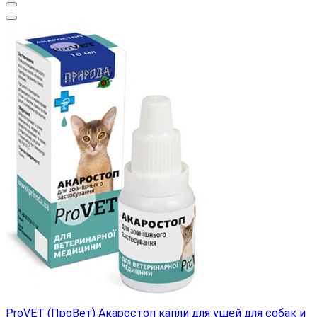
ProVET (ПроВет) Акаростоп капли для ушей для собак и