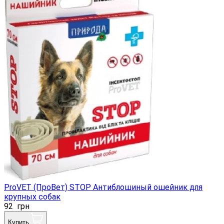
ProVET (ПроВет) STOP Антиблошиный ошейник для
крупных собак
92
грн
Купить