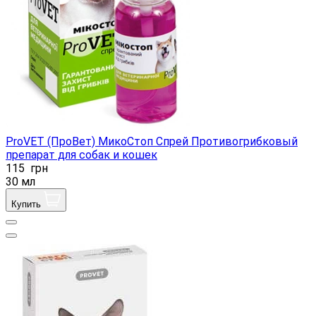
ProVET (ПроВет) МикоСтоп Спрей Противогрибковый
препарат для собак и кошек
115
грн
30 мл
Купить