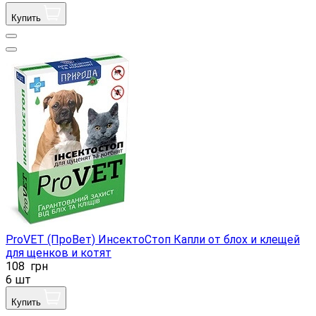
Купить
ProVET (ПроВет) ИнсектоСтоп Капли от блох и клещей
для щенков и котят
108
грн
6 шт
Купить