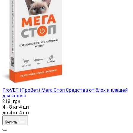
ProVET (ПроВет) Мега Стоп Средства от блох и клещей
для кошек
218
грн
4 - 8 кг 4 шт
до 4 кг 4 шт
Купить