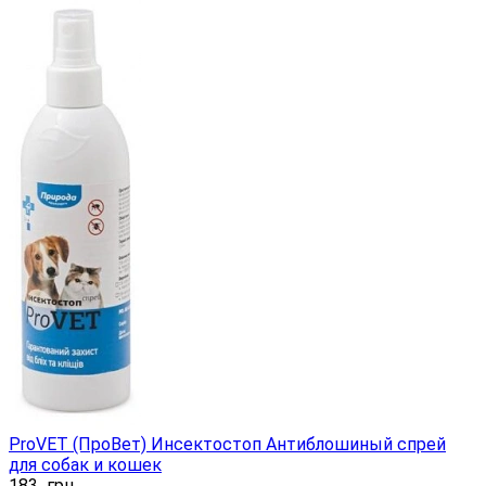
ProVET (ПроВет) Инсектостоп Антиблошиный спрей
для собак и кошек
183
грн