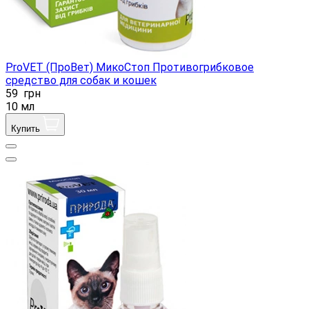
ProVET (ПроВет) МикоСтоп Противогрибковое
средство для собак и кошек
59
грн
10 мл
Купить