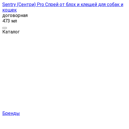
Sentry (Сентри) Pro Cпрей от блох и клещей для собак и
кошек
договорная
473 мл
Каталог
Бренды