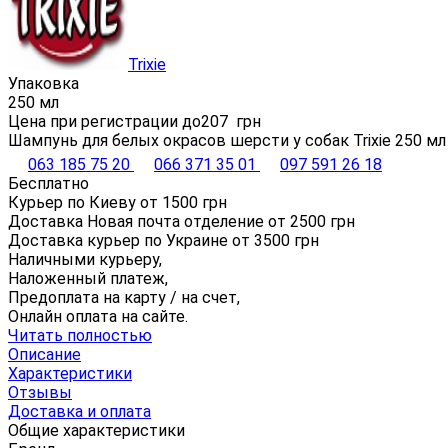
Trixie
Упаковка
250 мл
Цена при регистрации до
207
грн
Шампунь для белых окрасов шерсти у собак Trixie 250 мл
063 185 75 20
066 371 35 01
097 591 26 18
Бесплатно
Курьер по Киеву от
1500
грн
Доставка Новая почта отделение от
2500
грн
Доставка курьер по Украине от
3500
грн
Наличными курьеру,
Наложенный платеж,
Предоплата на карту / на счет,
Онлайн оплата на сайте.
Читать полностью
Описание
Характеристики
Отзывы
Доставка и оплата
Общие характеристики