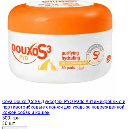
Ceva Douxo (Сева Дуксо) S3 PYO Pads Антимикробные и
противогрибковые спонжи для ухода за поврежденной
кожей собак и кошек
500
грн
30 шт