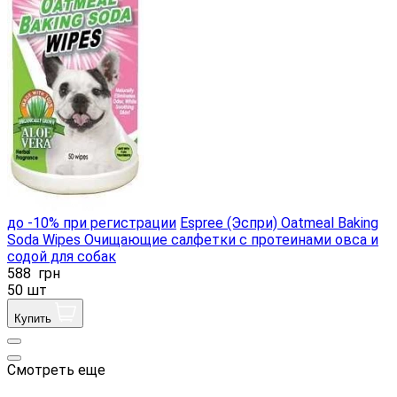
до -10% при регистрации
Espree (Эспри) Oatmeal Baking
Soda Wipes Очищающие салфетки с протеинами овса и
содой для собак
588
грн
50 шт
Купить
Смотреть еще