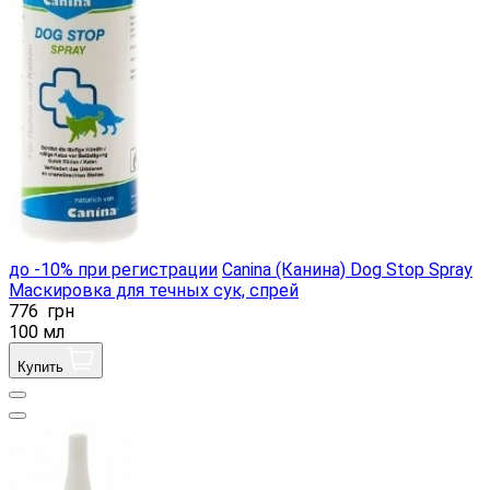
до -10% при регистрации
Canina (Канина) Dog Stop Spray
Маскировка для течных сук, спрей
776
грн
100 мл
Купить