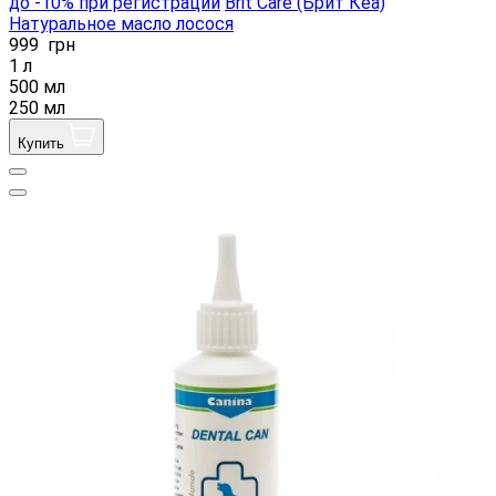
до -10% при регистрации
Brit Care (Брит Кеа)
Натуральное масло лосося
999
грн
1 л
500 мл
250 мл
Купить