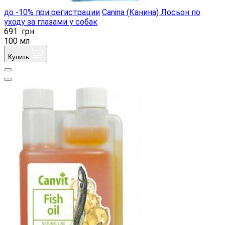
до -10% при регистрации
Canina (Канина) Лосьон по
уходу за глазами у собак
691
грн
100 мл
Купить