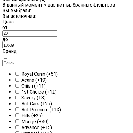
В данный момент у вас нет выбранных фильтров
Вы выбрали:
Вы исключили:
Цена
от
до
Бренд
Royal Canin
(+51)
Acana
(+19)
Orijen
(+11)
1st Choice
(+12)
Savory
(+8)
Brit Care
(+27)
Brit Premium
(+13)
Hills
(+25)
Monge
(+40)
Advance
(+15)