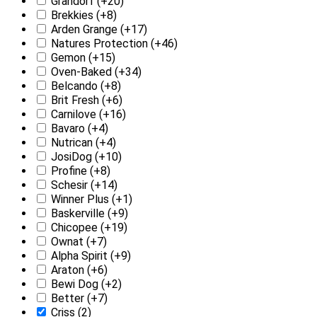
Grandorf
(+20)
Brekkies
(+8)
Arden Grange
(+17)
Natures Protection
(+46)
Gemon
(+15)
Oven-Baked
(+34)
Belcando
(+8)
Brit Fresh
(+6)
Carnilove
(+16)
Bavaro
(+4)
Nutrican
(+4)
JosiDog
(+10)
Profine
(+8)
Schesir
(+14)
Winner Plus
(+1)
Baskerville
(+9)
Chicopee
(+19)
Ownat
(+7)
Alpha Spirit
(+9)
Araton
(+6)
Bewi Dog
(+2)
Better
(+7)
Criss
(2)