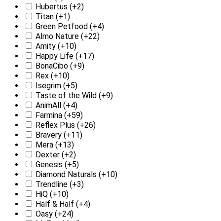
Hubertus
(+2)
Titan
(+1)
Green Petfood
(+4)
Almo Nature
(+22)
Amity
(+10)
Happy Life
(+17)
BonaCibo
(+9)
Rex
(+10)
Isegrim
(+5)
Taste of the Wild
(+9)
AnimAll
(+4)
Farmina
(+59)
Reflex Plus
(+26)
Bravery
(+11)
Mera
(+13)
Dexter
(+2)
Genesis
(+5)
Diamond Naturals
(+10)
Trendline
(+3)
HiQ
(+10)
Half & Half
(+4)
Oasy
(+24)