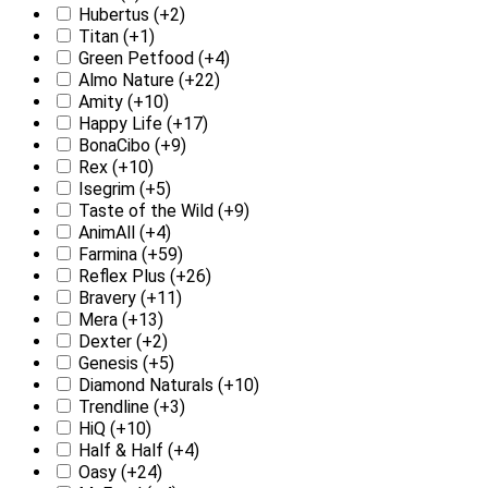
Hubertus
(+2)
Titan
(+1)
Green Petfood
(+4)
Almo Nature
(+22)
Amity
(+10)
Happy Life
(+17)
BonaCibo
(+9)
Rex
(+10)
Isegrim
(+5)
Taste of the Wild
(+9)
AnimAll
(+4)
Farmina
(+59)
Reflex Plus
(+26)
Bravery
(+11)
Mera
(+13)
Dexter
(+2)
Genesis
(+5)
Diamond Naturals
(+10)
Trendline
(+3)
HiQ
(+10)
Half & Half
(+4)
Oasy
(+24)