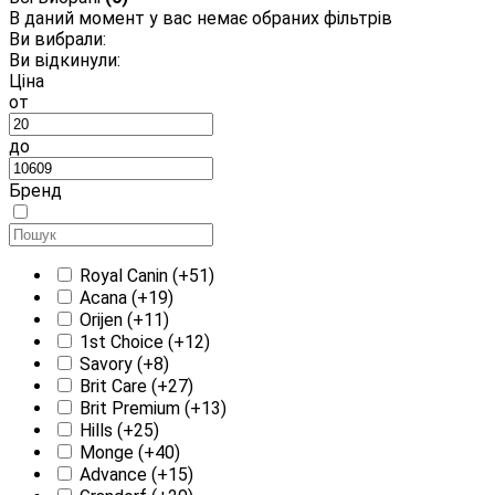
В даний момент у вас немає обраних фільтрів
Ви вибрали:
Ви відкинули:
Ціна
от
до
Бренд
Royal Canin
(+51)
Acana
(+19)
Orijen
(+11)
1st Choice
(+12)
Savory
(+8)
Brit Care
(+27)
Brit Premium
(+13)
Hills
(+25)
Monge
(+40)
Advance
(+15)