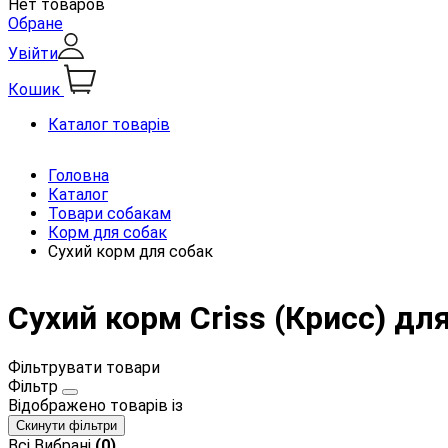
Нет товаров
Обране
Увійти
Кошик
Каталог товарів
Головна
Каталог
Товари собакам
Корм для собак
Сухий корм для собак
Сухий корм Criss (Крисс) дл
Фільтрувати товари
Фільтр
Відображено
товарів із
Скинути фільтри
Всі
Вибрані
(0)