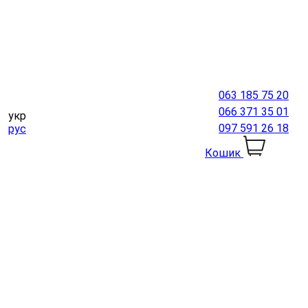
063 185 75 20
066 371 35 01
укр
097 591 26 18
рус
Кошик