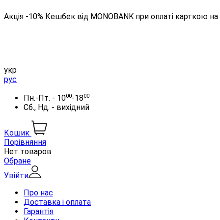
Акція -10% Кешбек від MONOBANK при оплаті карткою на 
укр
рус
00
00
Пн.-Пт. - 10
-18
Сб., Нд. - вихідний
Кошик
Порівняння
Нет товаров
Обране
Увійти
Про нас
Доставка і оплата
Гарантія