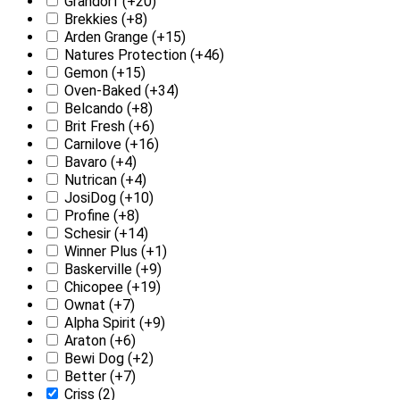
Grandorf
(+20)
Brekkies
(+8)
Arden Grange
(+15)
Natures Protection
(+46)
Gemon
(+15)
Oven-Baked
(+34)
Belcando
(+8)
Brit Fresh
(+6)
Carnilove
(+16)
Bavaro
(+4)
Nutrican
(+4)
JosiDog
(+10)
Profine
(+8)
Schesir
(+14)
Winner Plus
(+1)
Baskerville
(+9)
Chicopee
(+19)
Ownat
(+7)
Alpha Spirit
(+9)
Araton
(+6)
Bewi Dog
(+2)
Better
(+7)
Criss
(2)