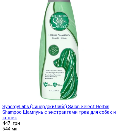
SynergyLabs (СинерджиЛабс) Salon Select Herbal
Shampoo Шампунь с экстрактами трав для собак и
кошек
447
грн
544 мл