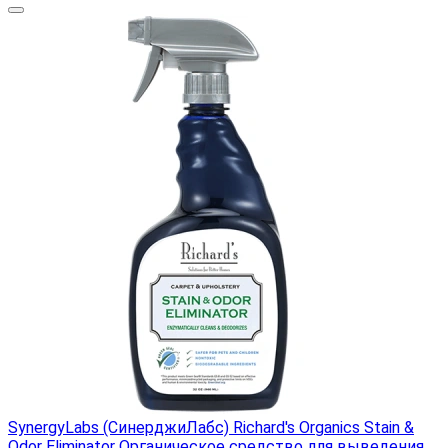
SynergyLabs (СинерджиЛабс) Richard's Organics Stain &
Odor Eliminator Органическое средство для выведения