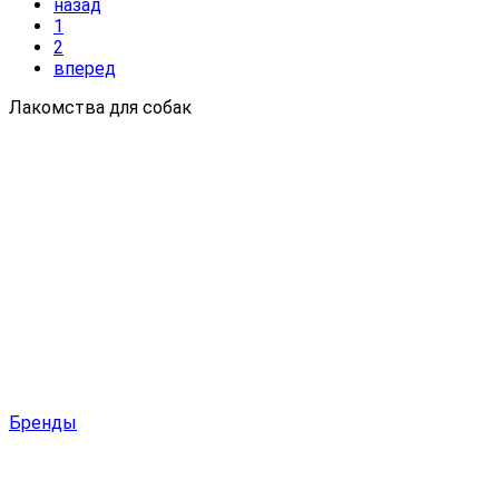
назад
1
2
вперед
Лакомства для собак
Бренды