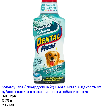
SynergyLabs (СинерджиЛабс) Dental Fresh Жидкость от
зубного налета и запаха из пасти собак и кошек
348
грн
3,79 л
237 мл