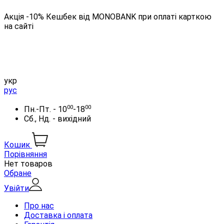
Акція -10% Кешбек від MONOBANK при оплаті карткою
на сайті
укр
рус
00
00
Пн.-Пт. - 10
-18
Сб., Нд. - вихідний
Кошик
Порівняння
Нет товаров
Обране
Увійти
Про нас
Доставка і оплата