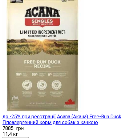
до -25% при реєстрації
Acana (Акана) Free-Run Duck
Гіпоалергенний корм для собак з качкою
7885
грн
11,4 кг