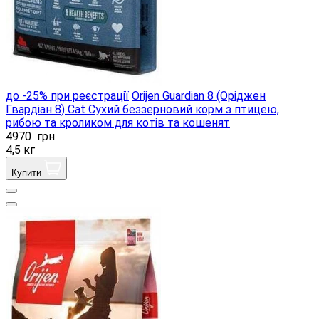
до -25% при реєстрації
Orijen Guardian 8 (Оріджен
Гвардіан 8) Cat Сухий беззерновий корм з птицею,
рибою та кроликом для котів та кошенят
4970
грн
4,5 кг
Купити