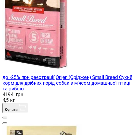
до -25% при реєстрації
Orijen (Оріджен) Small Breed Сухий
корм для дрібних порід собак з м'ясом домашньої птиці
та рибою
4194
грн
4,5 кг
Купити