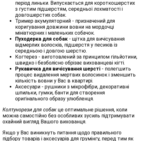
період линьки. Випускається для короткошерстих
з густим підшерстям, середньої лохматості і
довгошерстих собак.
Тример акумуляторний - призначений для
коригування довжини вовни на мордочці
мініатюрних і маленьких собачок.
Пуходерка для собак
- щітка для вичісування
відмерлих волосків, підшерстя у песиків із
середньою і довгою шерстю.
Когтерез - виготовлений за принципом гільйотини,
швидко і безболісно обрізає вихованцеві кігті.
Рукавичка для вичісування шерсті
- полегшить
процес видалення мертвих волосинок і зменшить
кількість вовни у Вас в квартирі.
Аксесуари - рушники з мікрофібри, декоративні
шпильки, гумки, банти для створення
оригінального образу улюбленця.
Колтунорези для собак
це оптимальне рішення, коли
можна самостійно без особливих зусиль підтримувати
охайний вигляд Вашого вихованця.
Якщо у Вас виникнуть питання щодо правильного
підбору товарів і аксесуарів для грумінгу, перед тим як