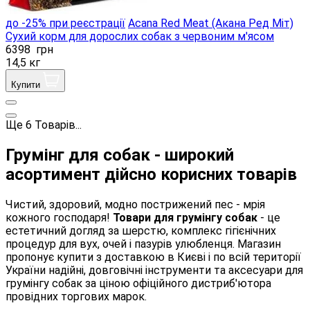
до -25% при реєстрації
Acana Red Meat (Акана Ред Міт)
Сухий корм для дорослих собак з червоним м'ясом
6398
грн
14,5 кг
Купити
Ще
6
Товарів...
Грумінг для собак - широкий
асортимент дійсно корисних товарів
Чистий, здоровий, модно пострижений пес - мрія
кожного господаря!
Товари для грумінгу собак
- це
естетичний догляд за шерстю, комплекс гігієнічних
процедур для вух, очей і пазурів улюбленця. Магазин
пропонує купити з доставкою в Києві і по всій території
України надійні, довговічні інструменти та аксесуари для
грумінгу собак за ціною офіційного дистриб'ютора
провідних торгових марок.