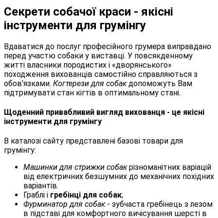
Секрети собачої краси - якісні
інструменти для грумінгу
Вдаватися до послуг професійного грумера виправдано
перед участю собаки у виставці. У повсякденному
житті власники породистих і «дворянського»
походження вихованців самостійно справляються з
обов'язками.
Когтерези для собак
допоможуть Вам
підтримувати стан кігтів в оптимальному стані.
Щоденний привабливий вигляд вихованця - це якісні
інструменти для грумінгу
В каталозі сайту представлені базові товари для
грумінгу:
Машинки для стрижки собак
різноманітних варіацій
від електричних безшумних до механічних похідних
варіантів.
Граблі і
гребінці для собак
;
Фурминатор для собак
- зубчаста гребінець з лезом
в підставі для комфортного вичісування шерсті в