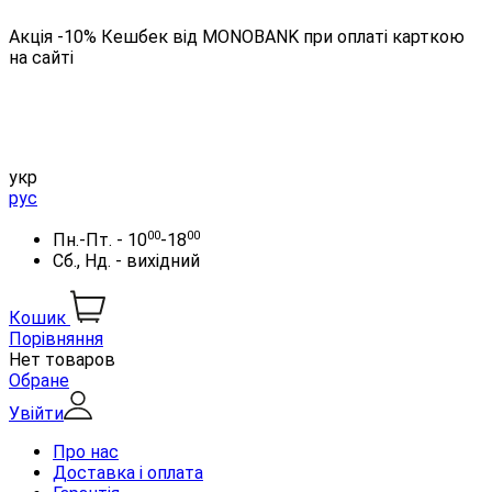
Акція -10% Кешбек від MONOBANK при оплаті карткою
на сайті
укр
рус
00
00
Пн.-Пт. - 10
-18
Сб., Нд. - вихідний
Кошик
Порівняння
Нет товаров
Обране
Увійти
Про нас
Доставка і оплата