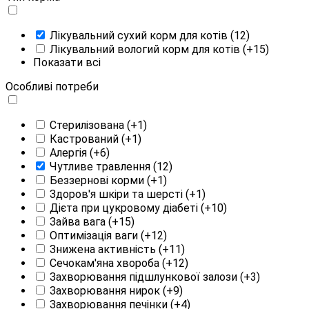
Лікувальний сухий корм для котів
(12)
Лікувальний вологий корм для котів
(+15)
Показати всі
Особливі потреби
Стерилізована
(+1)
Кастрований
(+1)
Алергія
(+6)
Чутливе травлення
(12)
Беззернові корми
(+1)
Здоров'я шкіри та шерсті
(+1)
Дієта при цукровому діабеті
(+10)
Зайва вага
(+15)
Оптимізація ваги
(+12)
Знижена активність
(+11)
Сечокам'яна хвороба
(+12)
Захворювання підшлункової залози
(+3)
Захворювання нирок
(+9)
Захворювання печінки
(+4)