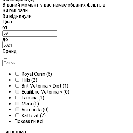
В даний момент у вас немає обраних фільтрів
Ви вибрали:
Ви відкинули:
Ціна
от
до
Бренд
Royal Canin
(6)
Hills
(2)
Brit Veterinary Diet
(1)
Equilibrio Veterinary
(0)
Farmina
(1)
Mera
(0)
Animonda
(0)
Kattovit
(2)
Показати всі
Тип корма