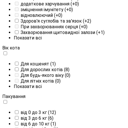
додаткове харчування
(+0)
зміцнення імунітету
(+0)
відновлюючий
(+0)
Здоров'я суглобів та зв'язок
(+2)
При захворюваннях серця
(+0)
Захворювання щитовидної залози
(+1)
Показати всі
Вік кота
Для кошенят
(1)
Для дорослих котів
(8)
Для будь-якого віку
(0)
Для літніх котів
(0)
Показати всі
Пакування
від 0 до 3 кг
(12)
від 3 до 6 кг
(6)
від 6 до 10 кг
(1)