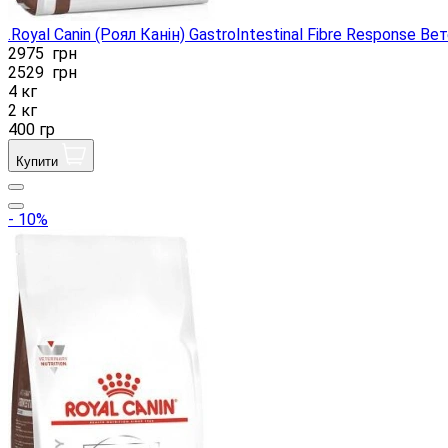
.Royal Canin (Роял Канін) GastroIntestinal Fibre Response 
2975
грн
2529
грн
4 кг
2 кг
400 гр
Купити
- 10%