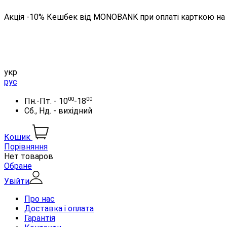
Акція -10% Кешбек від MONOBANK при оплаті карткою на 
укр
рус
00
00
Пн.-Пт. - 10
-18
Сб., Нд. - вихідний
Кошик
Порівняння
Нет товаров
Обране
Увійти
Про нас
Доставка і оплата
Гарантія