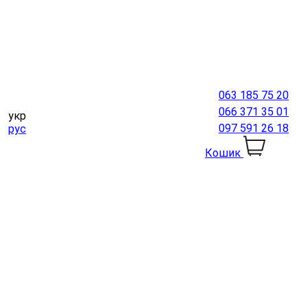
063 185 75 20
066 371 35 01
укр
097 591 26 18
рус
Кошик