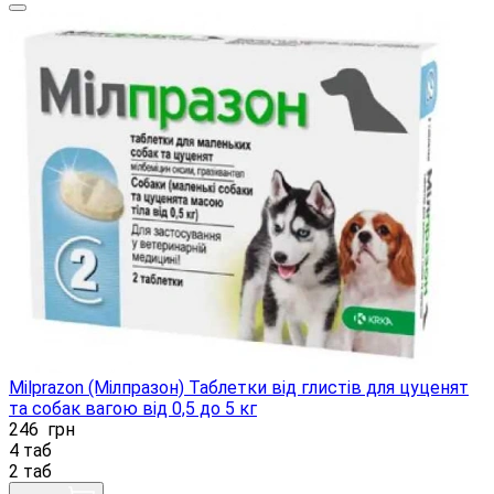
Milprazon (Мілпразон) Таблетки від глистів для цуценят
та собак вагою від 0,5 до 5 кг
246
грн
4 таб
2 таб