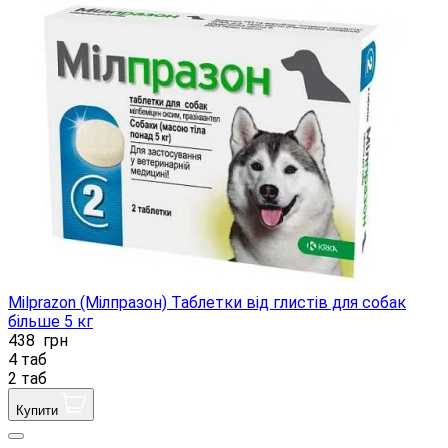
Milprazon (Мілпразон) Таблетки від глистів для собак
більше 5 кг
438
грн
4 таб
2 таб
Купити