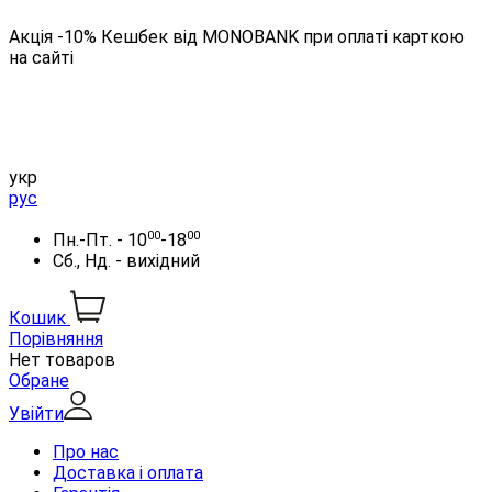
Акція -10% Кешбек від MONOBANK при оплаті карткою
на сайті
укр
рус
00
00
Пн.-Пт. - 10
-18
Сб., Нд. - вихідний
Кошик
Порівняння
Нет товаров
Обране
Увійти
Про нас
Доставка і оплата