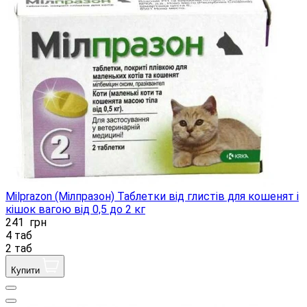
Milprazon (Мілпразон) Таблетки від глистів для кошенят і
кішок вагою від 0,5 до 2 кг
241
грн
4 таб
2 таб
Купити