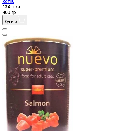
котів
134
грн
400 гр
Купити