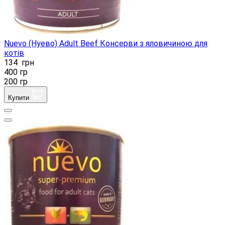
Nuevo (Нуево) Adult Beef Консерви з яловичиною для
котів
134
грн
400 гр
200 гр
Купити