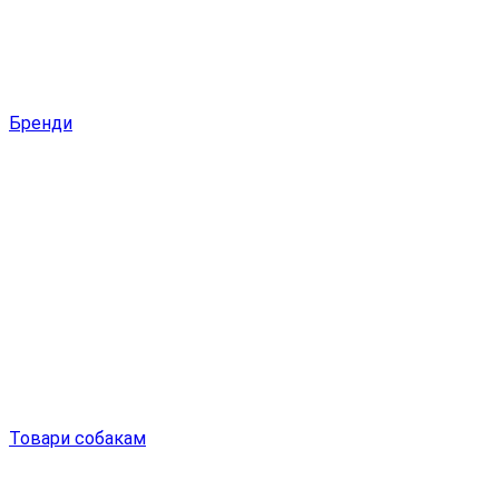
Бренди
Товари собакам