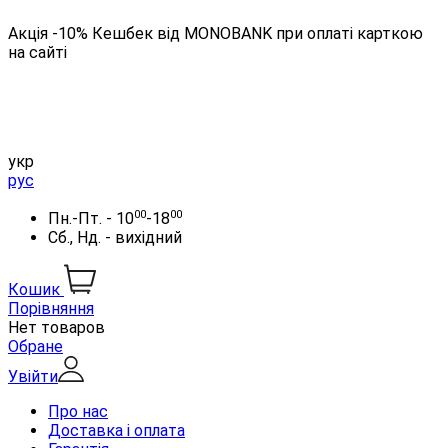
Акція -10% Кешбек від MONOBANK при оплаті карткою
на сайті
укр
рус
00
00
Пн.-Пт. - 10
-18
Сб., Нд. - вихідний
Кошик
Порівняння
Нет товаров
Обране
Увійти
Про нас
Доставка і оплата