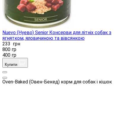
Nuevo (Нуево) Senior Консерви для літніх собак з
ягнятком, яловичиною та вівсянкою
233
грн
800 гр
400 гр
Купити
Oven-Baked (Овен-Бекед) корм для собак і кішок