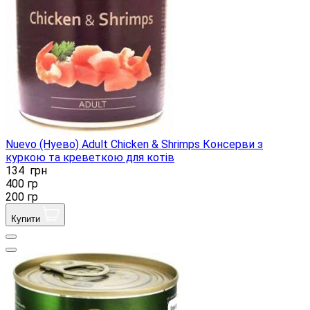
Nuevo (Нуево) Adult Chicken & Shrimps Консерви з
куркою та креветкою для котів
134
грн
400 гр
200 гр
Купити