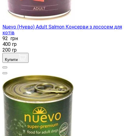
Nuevo (Нуево) Adult Salmon Консерви з лососем для
котів
92
грн
400 гр
200 гр
Купити