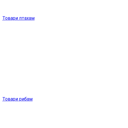
Товари птахам
Товари рибам