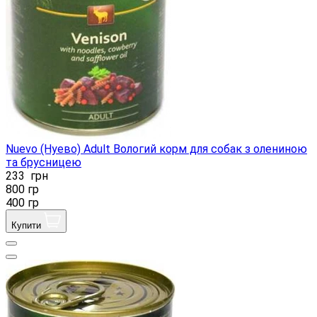
Nuevo (Нуево) Adult Вологий корм для собак з олениною
та брусницею
233
грн
800 гр
400 гр
Купити