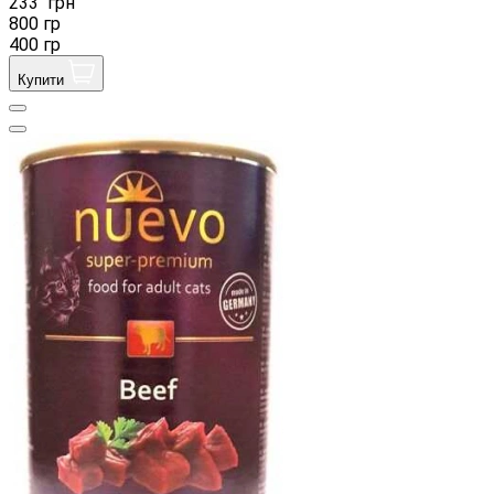
233
грн
800 гр
400 гр
Купити