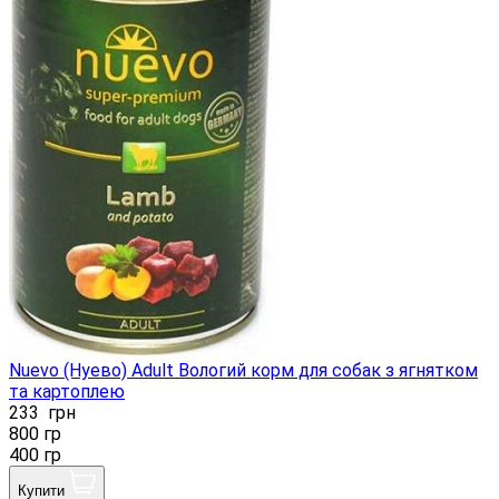
Nuevo (Нуево) Adult Вологий корм для собак з ягнятком
та картоплею
233
грн
800 гр
400 гр
Купити