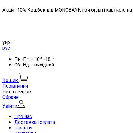
Акція -10% Кешбек від MONOBANK при оплаті карткою на 
укр
рус
00
00
Пн.-Пт. - 10
-18
Сб., Нд. - вихідний
Кошик
Порівняння
Нет товаров
Обране
Увійти
Про нас
Доставка і оплата
Гарантія