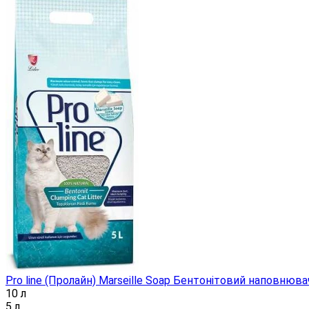
Pro line (Пролайн) Marseille Soap Бентонітовий наповнюв
10 л
5 л