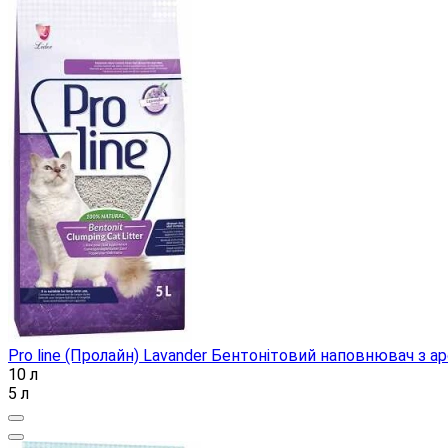
Pro line (Пролайн) Lavander Бентонітовий наповнювач з 
10 л
5 л