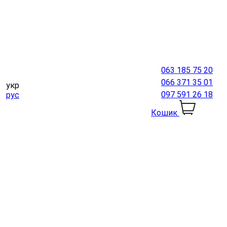
063 185 75 20
066 371 35 01
укр
097 591 26 18
рус
Кошик