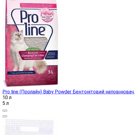
Pro line (Пролайн) Baby Powder Бентонітовий наповнювач
10 л
5 л