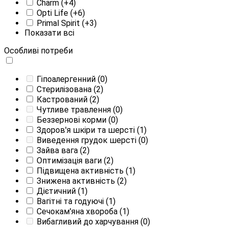
Charm
(+4)
Opti Life
(+6)
Primal Spirit
(+3)
Показати всі
Особливі потреби
Гіпоалергенний
(0)
Стерилізована
(2)
Кастрований
(2)
Чутливе травлення
(0)
Беззернові корми
(0)
Здоров'я шкіри та шерсті
(1)
Виведення грудок шерсті
(0)
Зайва вага
(2)
Оптимізація ваги
(2)
Підвищена активність
(1)
Знижена активність
(2)
Дієтичний
(1)
Вагітні та годуючі
(1)
Сечокам'яна хвороба
(1)
Вибагливий до харчування
(0)