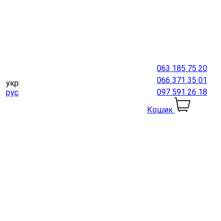
063 185 75 20
066 371 35 01
укр
097 591 26 18
рус
Кошик