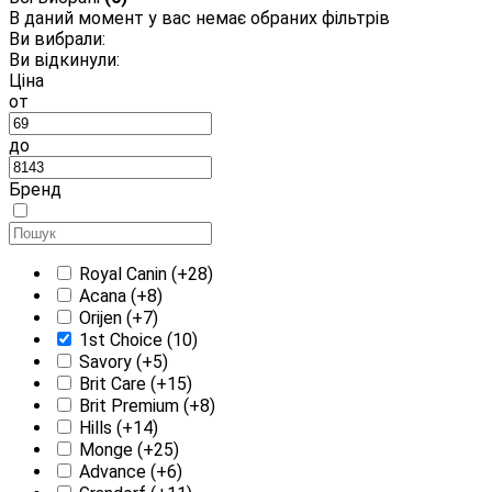
В даний момент у вас немає обраних фільтрів
Ви вибрали:
Ви відкинули:
Ціна
от
до
Бренд
Royal Canin
(+28)
Acana
(+8)
Orijen
(+7)
1st Choice
(10)
Savory
(+5)
Brit Care
(+15)
Brit Premium
(+8)
Hills
(+14)
Monge
(+25)
Advance
(+6)