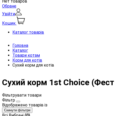
Нет товаров
Обране
Увійти
Кошик
Каталог товарів
Головна
Каталог
Товари котам
Корм для котів
Сухий корм для котів
Сухий корм 1st Choice (Фест
Фільтрувати товари
Фільтр
Відображено
товарів із
Скинути фільтри
Всі
Вибрані
(0)