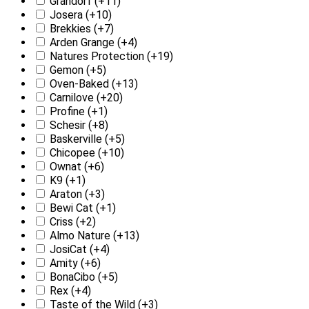
Grandorf
(+11)
Josera
(+10)
Brekkies
(+7)
Arden Grange
(+4)
Natures Protection
(+19)
Gemon
(+5)
Oven-Baked
(+13)
Carnilove
(+20)
Profine
(+1)
Schesir
(+8)
Baskerville
(+5)
Chicopee
(+10)
Ownat
(+6)
K9
(+1)
Araton
(+3)
Bewi Cat
(+1)
Criss
(+2)
Almo Nature
(+13)
JosiCat
(+4)
Amity
(+6)
BonaCibo
(+5)
Rex
(+4)
Taste of the Wild
(+3)