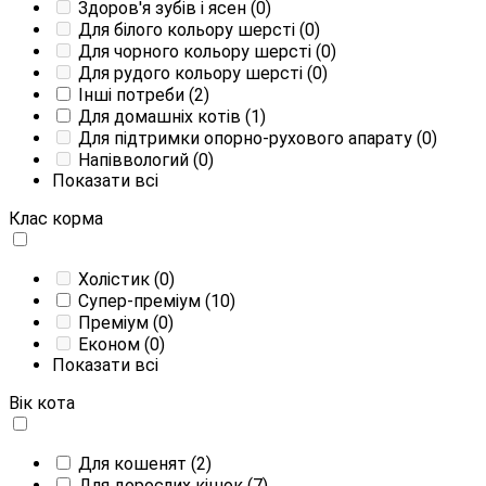
Здоров'я зубів і ясен
(0)
Для білого кольору шерсті
(0)
Для чорного кольору шерсті
(0)
Для рудого кольору шерсті
(0)
Інші потреби
(2)
Для домашніх котів
(1)
Для підтримки опорно-рухового апарату
(0)
Напіввологий
(0)
Показати всі
Клас корма
Холістик
(0)
Супер-преміум
(10)
Преміум
(0)
Економ
(0)
Показати всі
Вік кота
Для кошенят
(2)
Для дорослих кішок
(7)