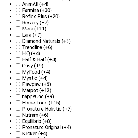
AnimAll
(+4)
Farmina
(+30)
Reflex Plus
(+20)
Bravery
(+7)
Mera
(+11)
Lara
(+7)
Diamond Naturals
(+3)
Trendline
(+6)
HiQ
(+4)
Half & Half
(+4)
Oasy
(+9)
MyFood
(+4)
Mystic
(+4)
Pawpaw
(+6)
Marpet
(+12)
happyOne
(+9)
Home Food
(+15)
Pronature Holistic
(+7)
Nutram
(+6)
Equilibrio
(+8)
Pronature Original
(+4)
Klicker
(+4)