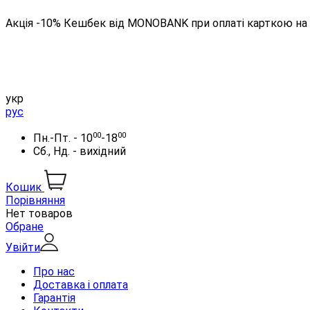
Акція -10% Кешбек від MONOBANK при оплаті карткою на 
укр
рус
00
00
Пн.-Пт. - 10
-18
Сб., Нд. - вихідний
Кошик
Порівняння
Нет товаров
Обране
Увійти
Про нас
Доставка і оплата
Гарантія