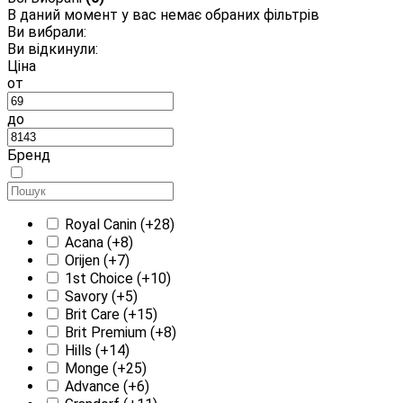
В даний момент у вас немає обраних фільтрів
Ви вибрали:
Ви відкинули:
Ціна
от
до
Бренд
Royal Canin
(+28)
Acana
(+8)
Orijen
(+7)
1st Choice
(+10)
Savory
(+5)
Brit Care
(+15)
Brit Premium
(+8)
Hills
(+14)
Monge
(+25)
Advance
(+6)