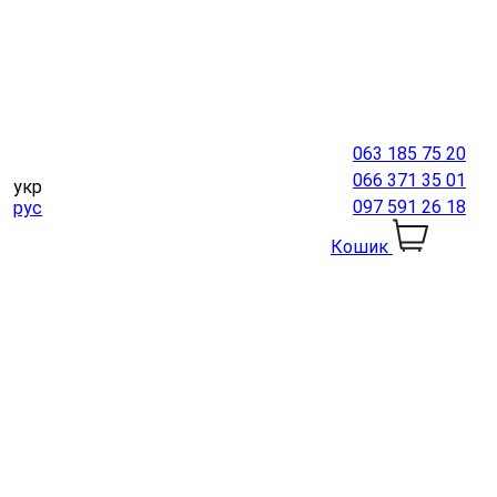
063 185 75 20
066 371 35 01
укр
097 591 26 18
рус
Кошик