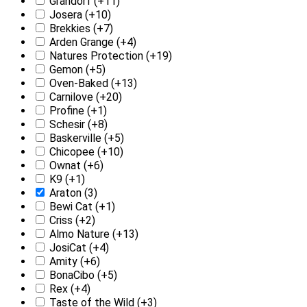
Grandorf
(+11)
Josera
(+10)
Brekkies
(+7)
Arden Grange
(+4)
Natures Protection
(+19)
Gemon
(+5)
Oven-Baked
(+13)
Carnilove
(+20)
Profine
(+1)
Schesir
(+8)
Baskerville
(+5)
Chicopee
(+10)
Ownat
(+6)
K9
(+1)
Araton
(3)
Bewi Cat
(+1)
Criss
(+2)
Almo Nature
(+13)
JosiCat
(+4)
Amity
(+6)
BonaCibo
(+5)
Rex
(+4)
Taste of the Wild
(+3)