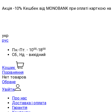
Акція -10% Кешбек від MONOBANK при оплаті карткою на 
укр
рус
00
00
Пн.-Пт. - 10
-18
Сб., Нд. - вихідний
Кошик
Порівняння
Нет товаров
Обране
Увійти
Про нас
Доставка і оплата
Гарантія