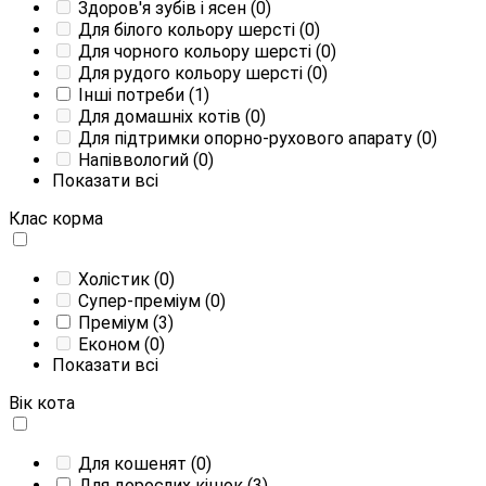
Здоров'я зубів і ясен
(0)
Для білого кольору шерсті
(0)
Для чорного кольору шерсті
(0)
Для рудого кольору шерсті
(0)
Інші потреби
(1)
Для домашніх котів
(0)
Для підтримки опорно-рухового апарату
(0)
Напіввологий
(0)
Показати всі
Клас корма
Холістик
(0)
Супер-преміум
(0)
Преміум
(3)
Економ
(0)
Показати всі
Вік кота
Для кошенят
(0)
Для дорослих кішок
(3)