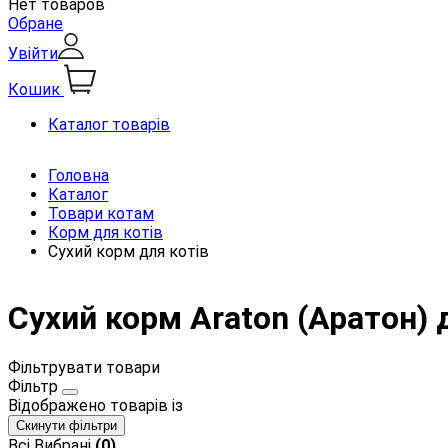
Нет товаров
Обране
Увійти
Кошик
Каталог товарів
Головна
Каталог
Товари котам
Корм для котів
Сухий корм для котів
Сухий корм Araton (Аратон) д
Фільтрувати товари
Фільтр
Відображено
товарів із
Скинути фільтри
Всі
Вибрані
(0)