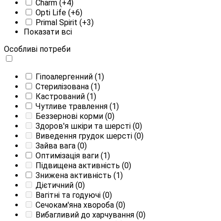
Charm
(+4)
Opti Life
(+6)
Primal Spirit
(+3)
Показати всі
Особливі потреби
Гіпоалергенний
(1)
Стерилізована
(1)
Кастрований
(1)
Чутливе травлення
(1)
Беззернові корми
(0)
Здоров'я шкіри та шерсті
(0)
Виведення грудок шерсті
(0)
Зайва вага
(0)
Оптимізація ваги
(1)
Підвищена активність
(0)
Знижена активність
(1)
Дієтичний
(0)
Вагітні та годуючі
(0)
Сечокам'яна хвороба
(0)
Вибагливий до харчування
(0)