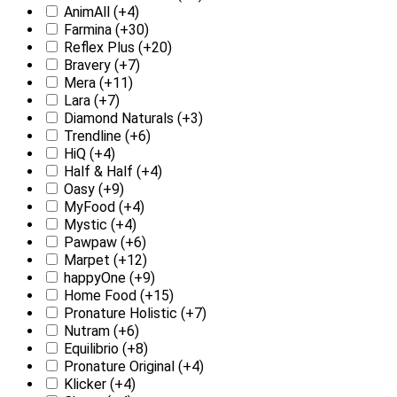
AnimAll
(+4)
Farmina
(+30)
Reflex Plus
(+20)
Bravery
(+7)
Mera
(+11)
Lara
(+7)
Diamond Naturals
(+3)
Trendline
(+6)
HiQ
(+4)
Half & Half
(+4)
Oasy
(+9)
MyFood
(+4)
Mystic
(+4)
Pawpaw
(+6)
Marpet
(+12)
happyOne
(+9)
Home Food
(+15)
Pronature Holistic
(+7)
Nutram
(+6)
Equilibrio
(+8)
Pronature Original
(+4)
Klicker
(+4)