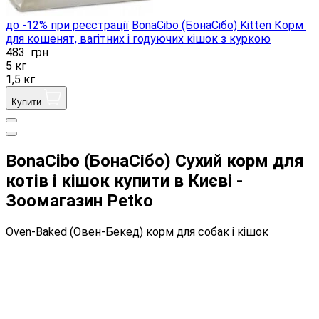
до -12% при реєстрації
BonaCibo (БонаСібо) Kitten Корм ​​
для кошенят, вагітних і годуючих кішок з куркою
483
грн
5 кг
1,5 кг
Купити
BonaCibo (БонаСібо) Сухий корм для
котів і кішок купити в Києві -
Зоомагазин Petko
Oven-Baked (Овен-Бекед) корм для собак і кішок