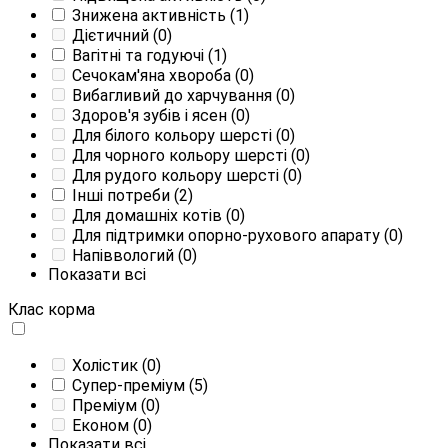
Знижена активність
(1)
Дієтичний
(0)
Вагітні та годуючі
(1)
Сечокам'яна хвороба
(0)
Вибагливий до харчування
(0)
Здоров'я зубів і ясен
(0)
Для білого кольору шерсті
(0)
Для чорного кольору шерсті
(0)
Для рудого кольору шерсті
(0)
Інші потреби
(2)
Для домашніх котів
(0)
Для підтримки опорно-рухового апарату
(0)
Напіввологий
(0)
Показати всі
Клас корма
Холістик
(0)
Супер-преміум
(5)
Преміум
(0)
Економ
(0)
Показати всі