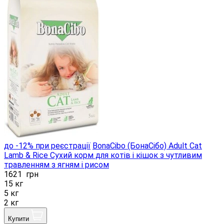
до -12% при реєстрації
BonaCibo (БонаСібо) Adult Cat
Lamb & Rice Сухий корм для котів і кішок з чутливим
травленням з ягням і рисом
1621
грн
15 кг
5 кг
2 кг
Купити