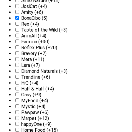
Almo Nature
(+13)
JosiCat
(+4)
Amity
(+6)
BonaCibo
(5)
Rex
(+4)
Taste of the Wild
(+3)
AnimAll
(+4)
Farmina
(+30)
Reflex Plus
(+20)
Bravery
(+7)
Mera
(+11)
Lara
(+7)
Diamond Naturals
(+3)
Trendline
(+6)
HiQ
(+4)
Half & Half
(+4)
Oasy
(+9)
MyFood
(+4)
Mystic
(+4)
Pawpaw
(+6)
Marpet
(+12)
happyOne
(+9)
Home Food
(+15)