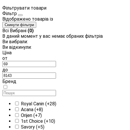
Фільтрувати товари
Фільтр
Відображено
товарів із
Скинути фільтри
Всі
Вибрані
(0)
В даний момент у вас немає обраних фільтрів
Ви вибрали:
Ви відкинули:
Ціна
от
до
Бренд
Royal Canin
(+28)
Acana
(+8)
Orijen
(+7)
1st Choice
(+10)
Savory
(+5)