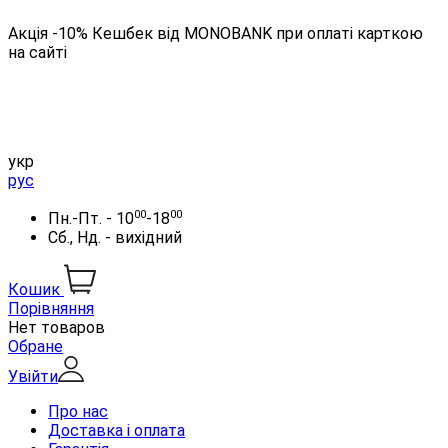
Акція -10% Кешбек від MONOBANK при оплаті карткою
на сайті
укр
рус
00
00
Пн.-Пт. - 10
-18
Сб., Нд. - вихідний
Кошик
Порівняння
Нет товаров
Обране
Увійти
Про нас
Доставка і оплата