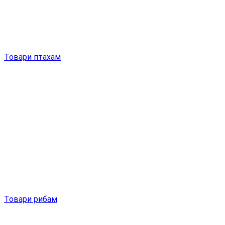
Товари птахам
Товари рибам