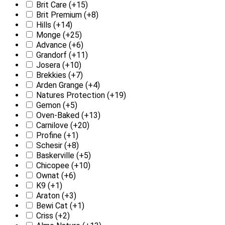
Brit Care
(+15)
Brit Premium
(+8)
Hills
(+14)
Monge
(+25)
Advance
(+6)
Grandorf
(+11)
Josera
(+10)
Brekkies
(+7)
Arden Grange
(+4)
Natures Protection
(+19)
Gemon
(+5)
Oven-Baked
(+13)
Carnilove
(+20)
Profine
(+1)
Schesir
(+8)
Baskerville
(+5)
Chicopee
(+10)
Ownat
(+6)
K9
(+1)
Araton
(+3)
Bewi Cat
(+1)
Criss
(+2)