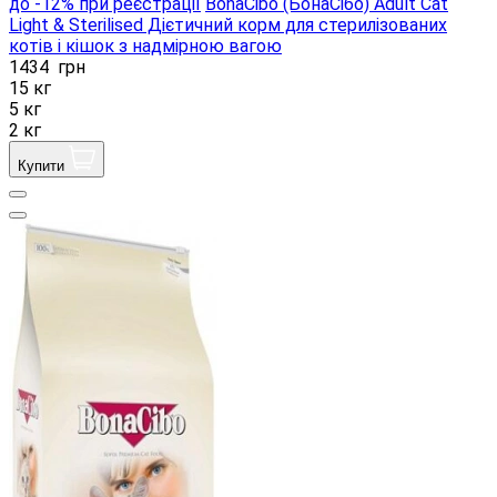
до -12% при реєстрації
BonaCibo (БонаСібо) Adult Cat
Light & Sterilised Дієтичний корм для стерилізованих
котів і кішок з надмірною вагою
1434
грн
15 кг
5 кг
2 кг
Купити