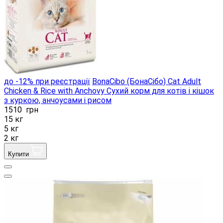
до -12% при реєстрації
BonaCibo (БонаСібо) Cat Adult
Chicken & Rice with Anchovy Сухий корм для котів і кішок
з куркою, анчоусами і рисом
1510
грн
15 кг
5 кг
2 кг
Купити