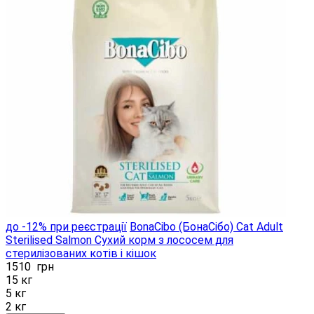
до -12% при реєстрації
BonaCibo (БонаСібо) Cat Adult
Sterilised Salmon Сухий корм з лососем для
стерилізованих котів і кішок
1510
грн
15 кг
5 кг
2 кг