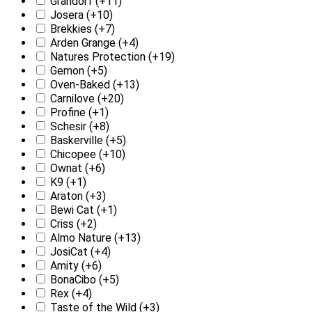
Grandorf
(+11)
Josera
(+10)
Brekkies
(+7)
Arden Grange
(+4)
Natures Protection
(+19)
Gemon
(+5)
Oven-Baked
(+13)
Carnilove
(+20)
Profine
(+1)
Schesir
(+8)
Baskerville
(+5)
Chicopee
(+10)
Ownat
(+6)
K9
(+1)
Araton
(+3)
Bewi Cat
(+1)
Criss
(+2)
Almo Nature
(+13)
JosiCat
(+4)
Amity
(+6)
BonaCibo
(+5)
Rex
(+4)
Taste of the Wild
(+3)