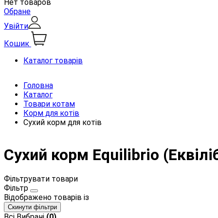
Нет товаров
Обране
Увійти
Кошик
Каталог товарів
Головна
Каталог
Товари котам
Корм для котів
Сухий корм для котів
Сухий корм Equilibrio (Еквілі
Фільтрувати товари
Фільтр
Відображено
товарів із
Скинути фільтри
Всі
Вибрані
(0)