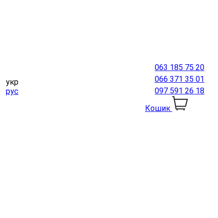
063 185 75 20
066 371 35 01
укр
097 591 26 18
рус
Кошик