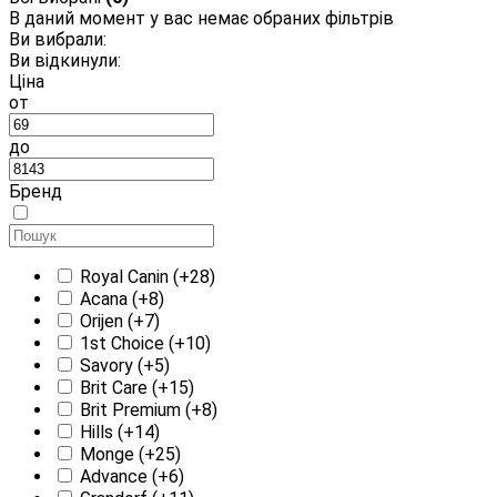
В даний момент у вас немає обраних фільтрів
Ви вибрали:
Ви відкинули:
Ціна
от
до
Бренд
Royal Canin
(+28)
Acana
(+8)
Orijen
(+7)
1st Choice
(+10)
Savory
(+5)
Brit Care
(+15)
Brit Premium
(+8)
Hills
(+14)
Monge
(+25)
Advance
(+6)