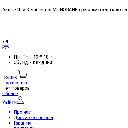
Акція -10% Кешбек від MONOBANK при оплаті карткою на 
укр
рус
00
00
Пн.-Пт. - 10
-18
Сб., Нд. - вихідний
Кошик
Порівняння
Нет товаров
Обране
Увійти
Про нас
Доставка і оплата
Гарантія