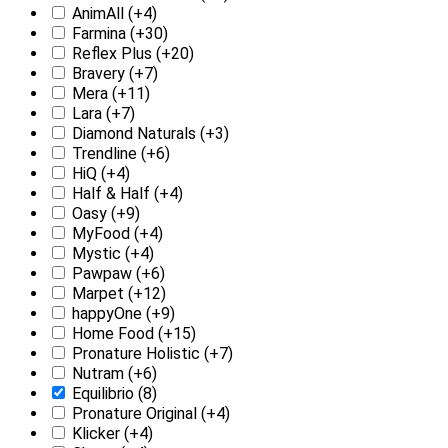
AnimAll
(+4)
Farmina
(+30)
Reflex Plus
(+20)
Bravery
(+7)
Mera
(+11)
Lara
(+7)
Diamond Naturals
(+3)
Trendline
(+6)
HiQ
(+4)
Half & Half
(+4)
Oasy
(+9)
MyFood
(+4)
Mystic
(+4)
Pawpaw
(+6)
Marpet
(+12)
happyOne
(+9)
Home Food
(+15)
Pronature Holistic
(+7)
Nutram
(+6)
Equilibrio
(8)
Pronature Original
(+4)
Klicker
(+4)