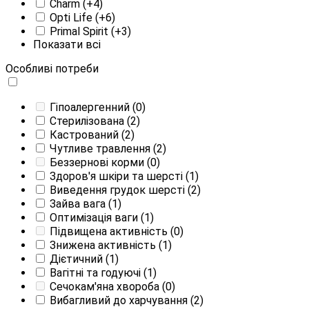
Charm
(+4)
Opti Life
(+6)
Primal Spirit
(+3)
Показати всі
Особливі потреби
Гіпоалергенний
(0)
Стерилізована
(2)
Кастрований
(2)
Чутливе травлення
(2)
Беззернові корми
(0)
Здоров'я шкіри та шерсті
(1)
Виведення грудок шерсті
(2)
Зайва вага
(1)
Оптимізація ваги
(1)
Підвищена активність
(0)
Знижена активність
(1)
Дієтичний
(1)
Вагітні та годуючі
(1)
Сечокам'яна хвороба
(0)
Вибагливий до харчування
(2)