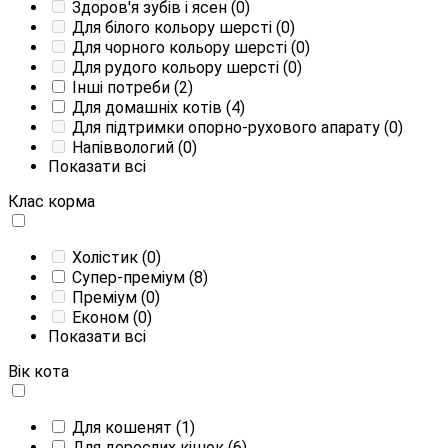
Здоров'я зубів і ясен
(0)
Для білого кольору шерсті
(0)
Для чорного кольору шерсті
(0)
Для рудого кольору шерсті
(0)
Інші потреби
(2)
Для домашніх котів
(4)
Для підтримки опорно-рухового апарату
(0)
Напіввологий
(0)
Показати всі
Клас корма
Холістик
(0)
Супер-преміум
(8)
Преміум
(0)
Економ
(0)
Показати всі
Вік кота
Для кошенят
(1)
Для дорослих кішок
(6)