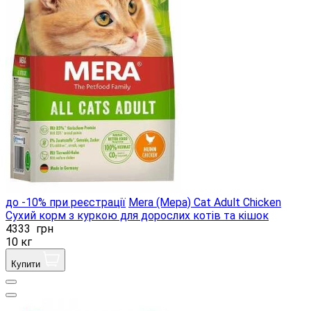
до -10% при реєстрації
Mera (Мера) Cat Adult Chicken
Сухий корм з куркою для дорослих котів та кішок
4333
грн
10 кг
Купити