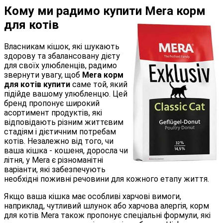
Кому ми радимо купити Mera корм
для котів
Власникам кішок, які шукають
здорову та збалансовану дієту
для своїх улюбленців, радимо
звернути увагу, щоб
Mera корм
для котів купити
саме той, який
підійде вашому улюбленцю. Цей
бренд пропонує широкий
асортимент продуктів, які
відповідають різним життєвим
стадіям і дієтичним потребам
котів. Незалежно від того, чи
ваша кішка - кошеня, доросла чи
літня, у Mera є різноманітні
варіанти, які забезпечують
необхідні поживні речовини для кожного етапу життя.
Якщо ваша кішка має особливі харчові вимоги,
наприклад, чутливий шлунок або харчова алергія, корм
для котів Mera також пропонує спеціальні формули, які