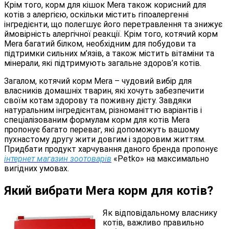
Крім того, корм для кішок Mera також корисний для
котів з алергією, оскільки містить гіпоалергенні
інгредієнти, що полегшує його перетравлення та знижує
ймовірність алергічної реакції. Крім того, котячий корм
Mera багатий білком, необхідним для побудови та
підтримки сильних м’язів, а також містить вітаміни та
мінерали, які підтримують загальне здоров’я котів.
Загалом, котячий корм Mera – чудовий вибір для
власників домашніх тварин, які хочуть забезпечити
своїм котам здорову та поживну дієту. Завдяки
натуральним інгредієнтам, різноманіттю варіантів і
спеціалізованим формулам корм для котів Mera
пропонує багато переваг, які допоможуть вашому
пухнастому другу жити довгим і здоровим життям.
Придбати продукт харчування даного бренда пропонує
інтернет магазин зоотоварів
«Petko» на максимально
вигідних умовах.
Який вибрати Mera корм для котів?
Як відповідальному власнику
котів, важливо правильно