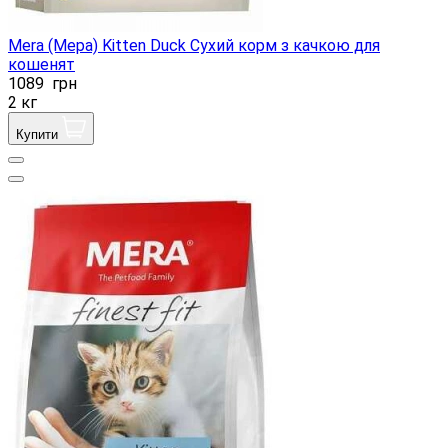
Mera (Мера) Kitten Duck Сухий корм з качкою для
кошенят
1089
грн
2 кг
Купити