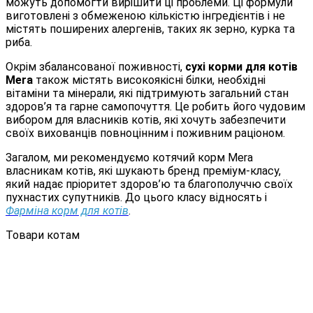
можуть допомогти вирішити ці проблеми. Ці формули
виготовлені з обмеженою кількістю інгредієнтів і не
містять поширених алергенів, таких як зерно, курка та
риба.
Окрім збалансованої поживності,
сухі корми для котів
Mera
також містять високоякісні білки, необхідні
вітаміни та мінерали, які підтримують загальний стан
здоров’я та гарне самопочуття. Це робить його чудовим
вибором для власників котів, які хочуть забезпечити
своїх вихованців повноцінним і поживним раціоном.
Загалом, ми рекомендуємо котячий корм Mera
власникам котів, які шукають бренд преміум-класу,
який надає пріоритет здоров’ю та благополуччю своїх
пухнастих супутників. До цього класу відносять і
Фарміна корм для котів
.
Товари котам