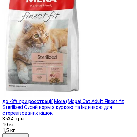
до -8% при реєстрації
Mera (Мера) Cat Adult Finest fit
Sterilized Сухий корм з куркою та індичкою для
стерелізованих кішок
3534
грн
10 кг
1,5 кг