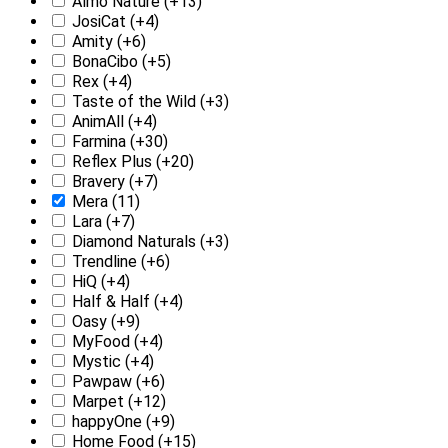
Almo Nature
(+13)
JosiCat
(+4)
Amity
(+6)
BonaCibo
(+5)
Rex
(+4)
Taste of the Wild
(+3)
AnimAll
(+4)
Farmina
(+30)
Reflex Plus
(+20)
Bravery
(+7)
Mera
(11)
Lara
(+7)
Diamond Naturals
(+3)
Trendline
(+6)
HiQ
(+4)
Half & Half
(+4)
Oasy
(+9)
MyFood
(+4)
Mystic
(+4)
Pawpaw
(+6)
Marpet
(+12)
happyOne
(+9)
Home Food
(+15)