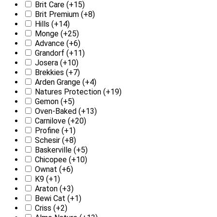
Brit Care
(+15)
Brit Premium
(+8)
Hills
(+14)
Monge
(+25)
Advance
(+6)
Grandorf
(+11)
Josera
(+10)
Brekkies
(+7)
Arden Grange
(+4)
Natures Protection
(+19)
Gemon
(+5)
Oven-Baked
(+13)
Carnilove
(+20)
Profine
(+1)
Schesir
(+8)
Baskerville
(+5)
Chicopee
(+10)
Ownat
(+6)
K9
(+1)
Araton
(+3)
Bewi Cat
(+1)
Criss
(+2)