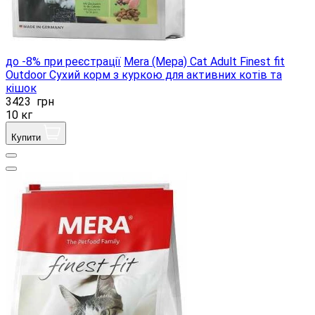
до -8% при реєстрації
Mera (Мера) Cat Adult Finest fit
Outdoor Сухий корм з куркою для активних котів та
кішок
3423
грн
10 кг
Купити