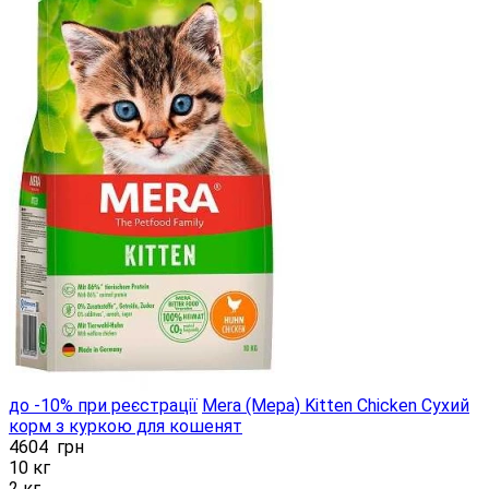
до -10% при реєстрації
Mera (Мера) Kitten Chicken Сухий
корм з куркою для кошенят
4604
грн
10 кг
2 кг