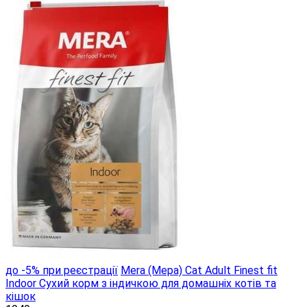
до -5% при реєстрації
Mera (Мера) Cat Adult Finest fit
Indoor Сухий корм з індичкою для домашніх котів та
кішок