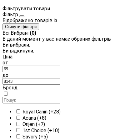
Фільтрувати товари
Фільтр
Відображено
товарів із
Скинути фільтри
Всі
Вибрані
(0)
В даний момент у вас немає обраних фільтрів
Ви вибрали:
Ви відкинули:
Ціна
от
до
Бренд
Royal Canin
(+28)
Acana
(+8)
Orijen
(+7)
1st Choice
(+10)
Savory
(+5)