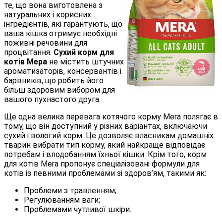
те, що вона виготовлена з
натуральних і корисних
інгредієнтів, які гарантують, що
ваша кішка отримує необхідні
поживні речовини для
процвітання.
Сухий корм для
котів Мера
не містить штучних
ароматизаторів, консервантів і
барвників, що робить його
більш здоровим вибором для
вашого пухнастого друга.
Ще одна велика перевага котячого корму Mera полягає в
тому, що він доступний у різних варіантах, включаючи
сухий і вологий корм. Це дозволяє власникам домашніх
тварин вибрати тип корму, який найкраще відповідає
потребам і вподобанням їхньої кішки. Крім того, корм
для котів Mera пропонує спеціалізовані формули для
котів із певними проблемами зі здоров’ям, такими як:
Проблеми з травленням;
Регулюванням ваги;
Проблемами чутливої шкіри.