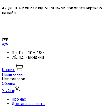
Акція -10% Кешбек від MONOBANK при оплаті карткою
на сайті
укр
рус
00
00
Пн.-Пт. - 10
-18
Сб., Нд. - вихідний
Кошик
Порівняння
Нет товаров
Обране
Увійти
Про нас
Доставка і оплата