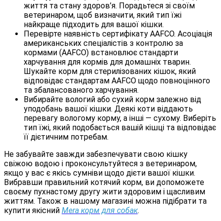
життя та стану здоров’я. Порадьтеся зі своїм
ветеринаром, щоб визначити, який тип їжі
найкраще підходить для вашої кішки.
Перевірте наявність сертифікату AAFCO. Асоціація
американських спеціалістів з контролю за
кормами (AAFCO) встановлює стандарти
харчування для кормів для домашніх тварин.
Шукайте корм для стерилізованих кішок, який
відповідає стандартам AAFCO щодо повноцінного
та збалансованого харчування.
Вибирайте вологий або сухий корм залежно від
уподобань вашої кішки. Деякі коти віддають
перевагу вологому корму, а інші — сухому. Виберіть
тип їжі, який подобається вашій кішці та відповідає
її дієтичним потребам.
Не забувайте завжди забезпечувати свою кішку
свіжою водою і проконсультуйтеся з ветеринаром,
якщо у вас є якісь сумніви щодо дієти вашої кішки.
Вибравши правильний котячий корм, ви допоможете
своєму пухнастому другу жити здоровим і щасливим
життям. Також в нашому магазині можна підібрати та
купити якісний
Mera корм для собак
.