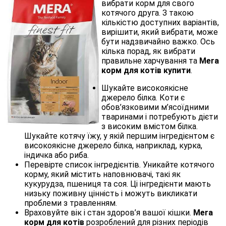
вибрати корм для свого
котячого друга. З такою
кількістю доступних варіантів,
вирішити, який вибрати, може
бути надзвичайно важко. Ось
кілька порад, як вибрати
правильне харчування та
Mera
корм для котів купити
.
Шукайте високоякісне
джерело білка. Коти є
обов’язковими м’ясоїдними
тваринами і потребують дієти
з високим вмістом білка.
Шукайте котячу їжу, у якій першим інгредієнтом є
високоякісне джерело білка, наприклад, курка,
індичка або риба.
Перевірте список інгредієнтів. Уникайте котячого
корму, який містить наповнювачі, такі як
кукурудза, пшениця та соя. Ці інгредієнти мають
низьку поживну цінність і можуть викликати
проблеми з травленням.
Враховуйте вік і стан здоров’я вашої кішки.
Mera
корм для котів
розроблений для різних періодів