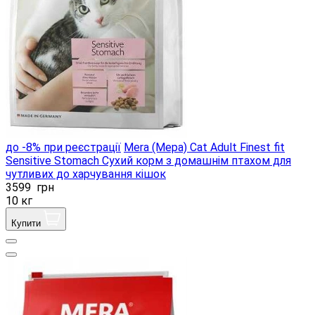
до -8% при реєстрації
Mera (Мера) Cat Adult Finest fit
Sensitive Stomach Сухий корм з домашнім птахом для
чутливих до харчування кішок
3599
грн
10 кг
Купити