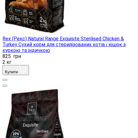
Rex (Рекс) Natural Range Exquisite Sterilised Chicken &
Turkey Сухий корм для стерилізованих котів і кішок з
куркою та індичкою
825
грн
2 кг
Купити