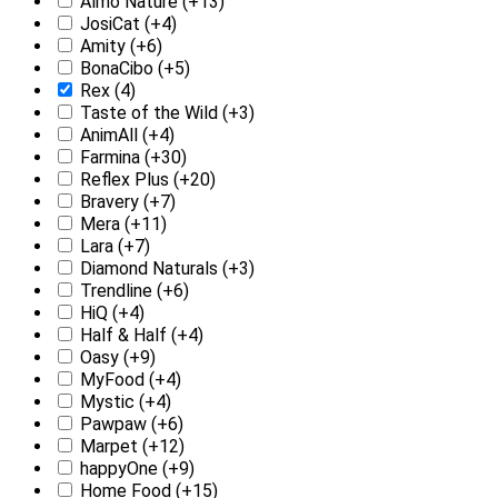
Almo Nature
(+13)
JosiCat
(+4)
Amity
(+6)
BonaCibo
(+5)
Rex
(4)
Taste of the Wild
(+3)
AnimAll
(+4)
Farmina
(+30)
Reflex Plus
(+20)
Bravery
(+7)
Mera
(+11)
Lara
(+7)
Diamond Naturals
(+3)
Trendline
(+6)
HiQ
(+4)
Half & Half
(+4)
Oasy
(+9)
MyFood
(+4)
Mystic
(+4)
Pawpaw
(+6)
Marpet
(+12)
happyOne
(+9)
Home Food
(+15)