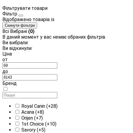
Фільтрувати товари
Фільтр
Відображено
товарів із
Скинути фільтри
Всі
Вибрані
(0)
В даний момент у вас немає обраних фільтрів
Ви вибрали:
Ви відкинули:
Ціна
от
до
Бренд
Royal Canin
(+28)
Acana
(+8)
Orijen
(+7)
1st Choice
(+10)
Savory
(+5)