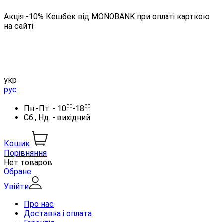
Акція -10% Кешбек від MONOBANK при оплаті карткою
на сайті
укр
рус
00
00
Пн.-Пт. - 10
-18
Сб., Нд. - вихідний
Кошик
Порівняння
Нет товаров
Обране
Увійти
Про нас
Доставка і оплата