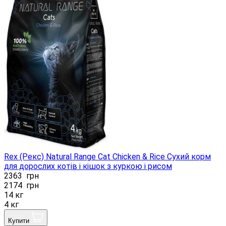
Rex (Рекс) Natural Range Cat Chicken & Rice Сухий корм
для дорослих котів і кішок з куркою і рисом
2363
грн
2174
грн
14 кг
4 кг
Купити