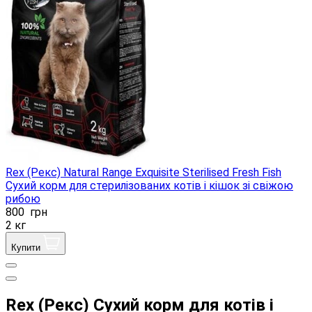
Rex (Рекс) Natural Range Exquisite Sterilised Fresh Fish
Сухий корм для стерилізованих котів і кішок зі свіжою
рибою
800
грн
2 кг
Купити
Rex (Рекс) Сухий корм для котів і