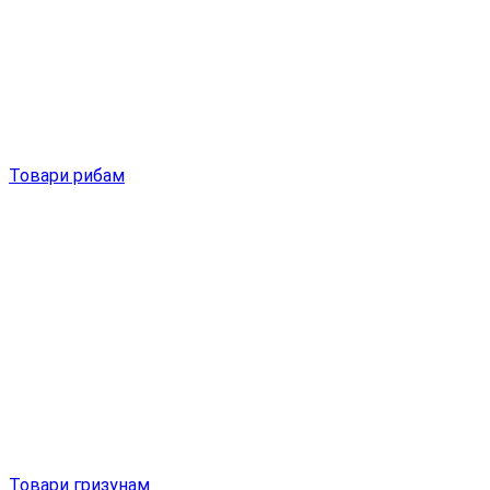
Товари рибам
Товари гризунам