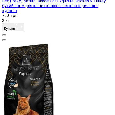
Rex (Рекс) Natural Range Cat Exquisite Chicken & Turkey
Сухий корм для котів і кішок зі свіжою індичкою і
куркою
750
грн
2 кг
Купити