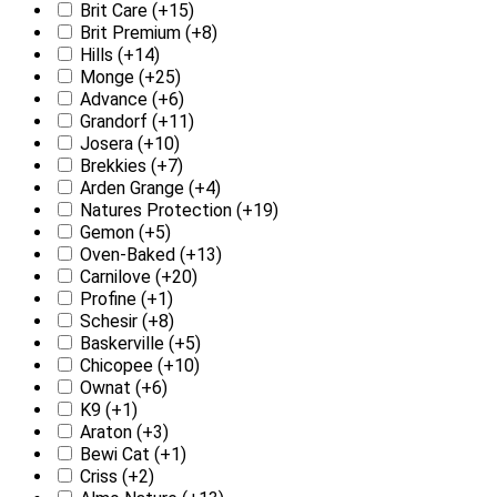
Brit Care
(+15)
Brit Premium
(+8)
Hills
(+14)
Monge
(+25)
Advance
(+6)
Grandorf
(+11)
Josera
(+10)
Brekkies
(+7)
Arden Grange
(+4)
Natures Protection
(+19)
Gemon
(+5)
Oven-Baked
(+13)
Carnilove
(+20)
Profine
(+1)
Schesir
(+8)
Baskerville
(+5)
Chicopee
(+10)
Ownat
(+6)
K9
(+1)
Araton
(+3)
Bewi Cat
(+1)
Criss
(+2)