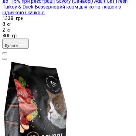
до -15% при реєстрації
Savory (Сейворі) Adult Cat Fresh
Turkey & Duck Беззерновий корм для котів і кішок з
індичкою і качкою
1338
грн
8 кг
2 кг
400 гр
Купити