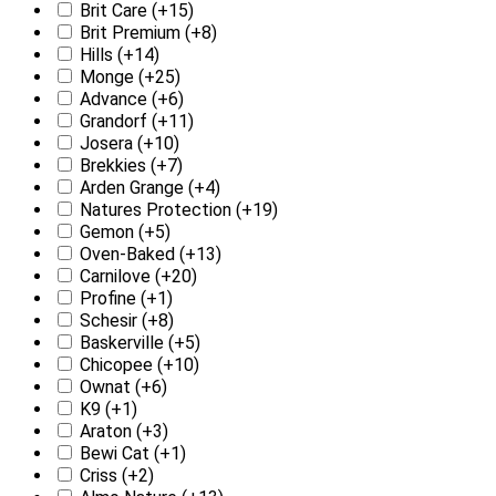
Brit Care
(+15)
Brit Premium
(+8)
Hills
(+14)
Monge
(+25)
Advance
(+6)
Grandorf
(+11)
Josera
(+10)
Brekkies
(+7)
Arden Grange
(+4)
Natures Protection
(+19)
Gemon
(+5)
Oven-Baked
(+13)
Carnilove
(+20)
Profine
(+1)
Schesir
(+8)
Baskerville
(+5)
Chicopee
(+10)
Ownat
(+6)
K9
(+1)
Araton
(+3)
Bewi Cat
(+1)
Criss
(+2)