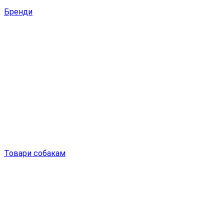
Бренди
Товари собакам