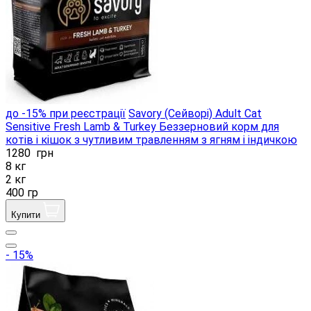
до -15% при реєстрації
Savory (Сейворі) Adult Cat
Sensitive Fresh Lamb & Turkey Беззерновий корм для
котів і кішок з чутливим травленням з ягням і індичкою
1280
грн
8 кг
2 кг
400 гр
Купити
- 15%