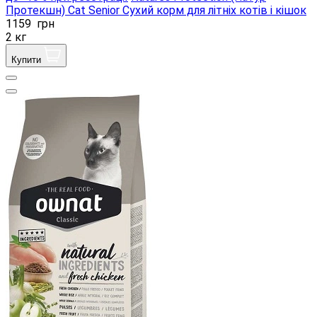
Протекшн) Cat Senior Сухий корм для літніх котів і кішок
1159
грн
2 кг
Купити