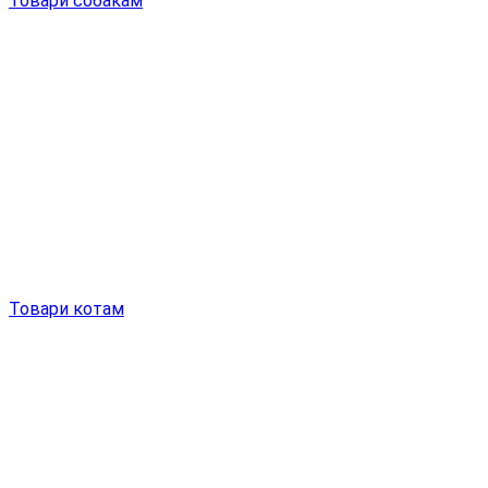
Товари собакам
Товари котам