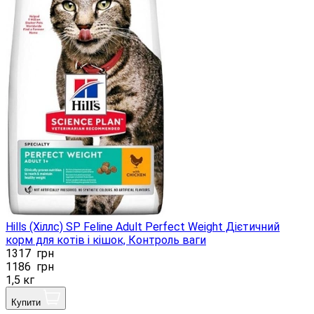
Hills (Хіллс) SP Feline Adult Perfect Weight Дієтичний
корм для котів і кішок, Контроль ваги
1317
грн
1186
грн
1,5 кг
Купити