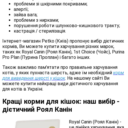
проблеми зі шкірними покривами;
алергії;
зайва вага;
проблеми з нирками;
порушення роботи шлунково-кишкового тракту;
кастрація / стерилізація.
Інтернет-магазин Petko (Київ) пропонує вибір дієтичних
кормів, Ви можете купити харчування різних марок,
таких як Royal Canin (Роял Канін), 1st Choice (Чойс), Purina
Pro Plan (Пурина Проплан) і багато інших.
Також важливо пам'ятати про правильне харчування
котів, у яких пухнаста шерсть, адже їм необхідний
корм
для виведення шерсті у кішок
. На нашому сайті Ви
можете купити найкращі види дієтичного харчування
для котів в Україні.
Кращі корми для кішок: наш вибір -
дієтичний Роял Канін
Royal Canin (Роял Канін) -
це лінійка харчування, яка