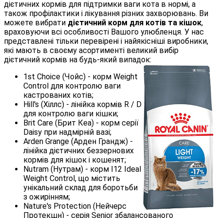
дієтичних кормів для підтримки ваги кота в нормі, а
також профілактики і лікування різних захворювань. Ви
можете вибрати
дієтичний корм для котів та кішок
,
враховуючи всі особливості Вашого улюбленця. У нас
представлені тільки перевірені і найякісніші виробники,
які мають в своєму асортименті великий вибір
дієтичний кормів на будь-який випадок:
1st Choice (Чойс) - корм Weight
Control для контролю ваги
кастрованих котів;
Hill's (Хіллс) - лінійка кормів R / D
для контролю ваги кішки;
Brit Care (Брит Кеа) - корм серії
Daisy при надмірній вазі;
Arden Grange (Арден Грандж) -
лінійка дієтичних беззернових
кормів для кішок і кошенят;
Nutram (Нутрам) - корм I12 Ideal
Weight Control, що містить
унікальний склад для боротьби
з ожирінням;
Nature's Protection (Нейчерс
Протекшн) - серія Senior збалансованого