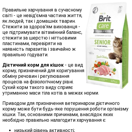
Правильне харчування в сучасному
світі - це невід'ємна частина життя,
як людей, так і домашніх тварин.
Стежити за здоров'ям вихованця -
це підтримувати вітамінний баланс,
стежити за шерстю і нігтьовими
пластинами, перевіряти на
наявність паразитів і звичайно ж
правильно годувати.
Дієтичний корм для кішок
- це вид
корму, призначений для коригування
обміну речовин і регулювання
процесів на фізіологічному рівні.
Сухий корм такого виду сприяє
утриманню маси тіла котів в межах норми.
Приводом для призначення ветеринаром дієтичного
корму може бути будь-яке порушення роботи організму
кішки. Так, основними причинами, внаслідок яких
необхідно правильно налагодити харчування є:
низький рівень активності;