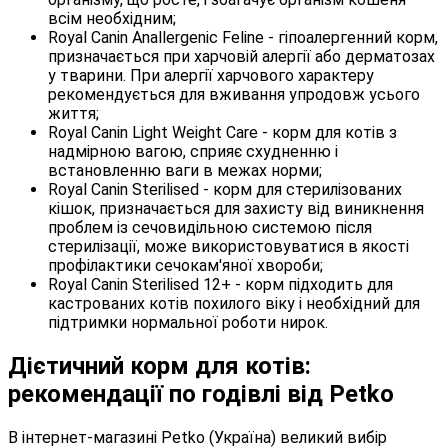
всім необхідним;
Royal Canin Anallergenic Feline - гіпоалергенний корм,
призначається при харчовій алергії або дерматозах
у тварини. При алергії харчового характеру
рекомендується для вживання упродовж усього
життя;
Royal Canin Light Weight Care - корм для котів з
надмірною вагою, сприяє схудненню і
встановленню ваги в межах норми;
Royal Canin Sterilised - корм для стерилізованих
кішок, призначається для захисту від виникнення
проблем із сечовидільною системою після
стерилізації, може використовуватися в якості
профілактики сечокам'яної хвороби;
Royal Canin Sterilised 12+ - корм підходить для
кастрованих котів похилого віку і необхідний для
підтримки нормальної роботи нирок.
Дієтичний корм для котів:
рекомендації по годівлі від Petko
В інтернет-магазині Petko (Україна) великий вибір