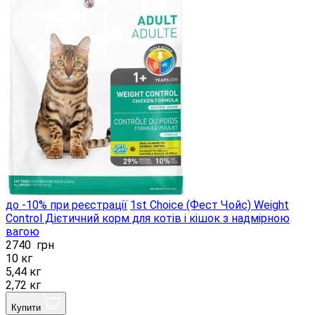
до -10% при реєстрації
1st Choice (Фест Чойс) Weight
Control Дієтичний корм для котів і кішок з надмірною
вагою
2740
грн
10 кг
5,44 кг
2,72 кг
Купити