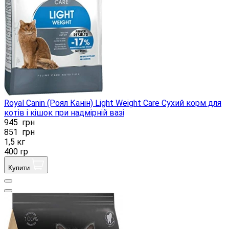
Royal Canin (Роял Канін) Light Weight Care Сухий корм для
котів і кішок при надмірній вазі
945
грн
851
грн
1,5 кг
400 гр
Купити