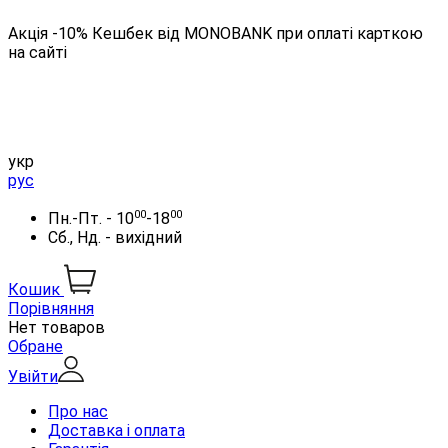
Акція -10% Кешбек від MONOBANK при оплаті карткою
на сайті
укр
рус
00
00
Пн.-Пт. - 10
-18
Сб., Нд. - вихідний
Кошик
Порівняння
Нет товаров
Обране
Увійти
Про нас
Доставка і оплата