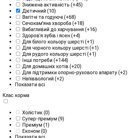
Знижена активність
(+45)
Дієтичний
(10)
Вагітні та годуючі
(+68)
Сечокам'яна хвороба
(+18)
Вибагливий до харчування
(+16)
Здоров'я зубів і ясен
(+4)
Для білого кольору шерсті
(+1)
Для чорного кольору шерсті
(+1)
Для рудого кольору шерсті
(+1)
Інші потреби
(+144)
Для домашніх котів
(+20)
Для підтримки опорно-рухового апарату
(+2)
Напіввологий
(+2)
Показати всі
Клас корма
Холістик
(0)
Супер-преміум
(9)
Преміум
(1)
Економ
(0)
Показати всі