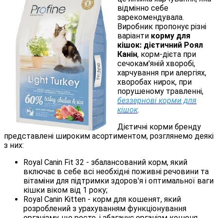
відмінно себе
зарекомендувала.
Виробник пропонує різні
варіанти
корму для
кішок: дієтичний Роял
Канін
, корм-дієта при
сечокам'яній хворобі,
харчування при алергіях,
хворобах нирок, при
порушеному травленні,
беззернові корми для
кішок
.
Дієтичні корми бренду
представлені широким асортиментом, розглянемо деякі
з них:
Royal Canin Fit 32 - збалансований корм, який
включає в себе всі необхідні поживні речовини та
вітаміни для підтримки здоров'я і оптимальної ваги
кішки віком від 1 року;
Royal Canin Kitten - корм для кошенят, який
розроблений з урахуванням функціонування
організму, що росте, і збагачує організм кошеня