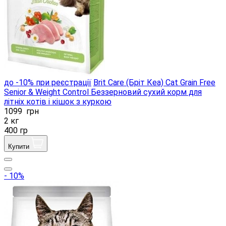
до -10% при реєстрації
Brit Care (Бріт Кеа) Cat Grain Free
Senior & Weight Control Беззерновий сухий корм для
літніх котів і кішок з куркою
1099
грн
2 кг
400 гр
Купити
- 10%