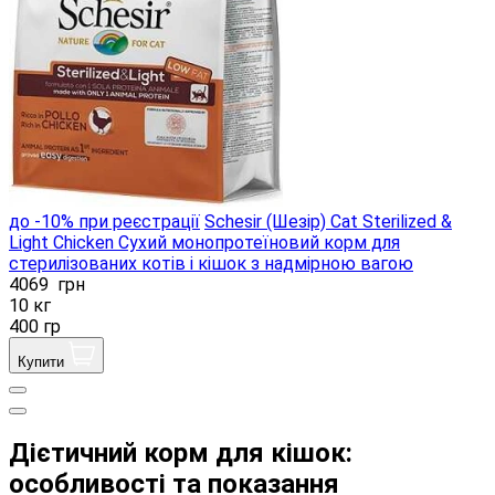
до -10% при реєстрації
Schesir (Шезір) Cat Sterilized &
Light Chicken Сухий монопротеїновий корм для
стерилізованих котів і кішок з надмірною вагою
4069
грн
10 кг
400 гр
Купити
Дієтичний корм для кішок:
особливості та показання