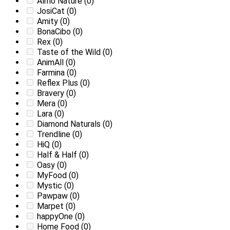
Almo Nature
(0)
JosiCat
(0)
Amity
(0)
BonaCibo
(0)
Rex
(0)
Taste of the Wild
(0)
AnimAll
(0)
Farmina
(0)
Reflex Plus
(0)
Bravery
(0)
Mera
(0)
Lara
(0)
Diamond Naturals
(0)
Trendline
(0)
HiQ
(0)
Half & Half
(0)
Oasy
(0)
MyFood
(0)
Mystic
(0)
Pawpaw
(0)
Marpet
(0)
happyOne
(0)
Home Food
(0)