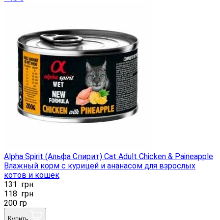
Alpha Spirit (Альфа Спирит) Cat Adult Chicken & Paineapple
Влажный корм с курицей и ананасом для взрослых
котов и кошек
131
грн
118
грн
200 гр
Купить