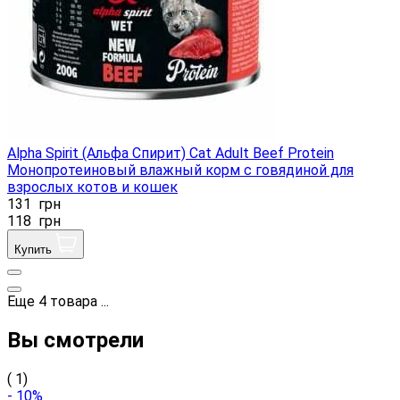
Alpha Spirit (Альфа Спирит) Cat Adult Beef Protein
Монопротеиновый влажный корм с говядиной для
взрослых котов и кошек
131
грн
118
грн
Купить
Еще
4
товара
...
Вы смотрели
( 1)
- 10%