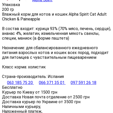
Упаковка
200 гр
Влажный корм для котов и кошек Alpha Spirit Cat Adult
Chicken & Paineapple
В состав входит: курица 93% (70% мясо, печень, сердце),
ананас 4%, желатин, измельченная мякоть свеклы,
специи, маниок (в форме паштета)
Назначение: для сбалансированного ежедневного
питания взрослых котов и кошек всех пород, подходит
для питомцев с чувствительным пищеварением
Класс корма: холистик
Страна-производитель: Испания
063 185 75 20
066 371 35 01
097 591 26 18
Бесплатно
Курьер по Киеву от
1500
грн
Доставка Новая почта отделение от
2500
грн
Доставка курьер по Украине от
3500
грн
Наличными курьеру,
Наложенный платеж,