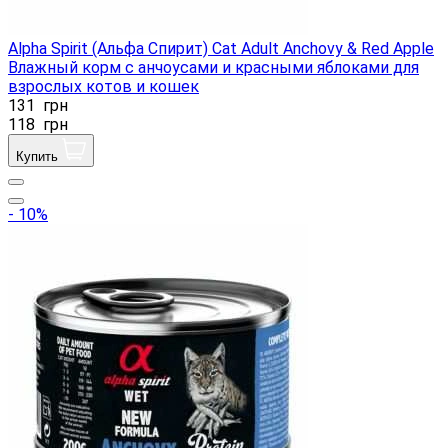
Alpha Spirit (Альфа Спирит) Cat Adult Anchovy & Red Apple
Влажный корм с анчоусами и красными яблоками для
взрослых котов и кошек
131
грн
118
грн
Купить
- 10%