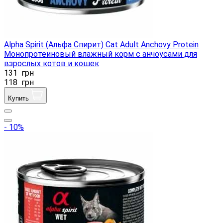
Alpha Spirit (Альфа Спирит) Cat Adult Anchovy Protein
Монопротеиновый влажный корм с анчоусами для
взрослых котов и кошек
131
грн
118
грн
Купить
- 10%