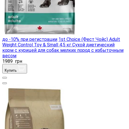
до -10% при регистрации
1st Choice (Фест Чойс) Adult
Weight Control Toy & Small 4,5 кг Сухой диетический
корм с курицей для собак мелких пород с избыточным
весом
1989
грн
Купить