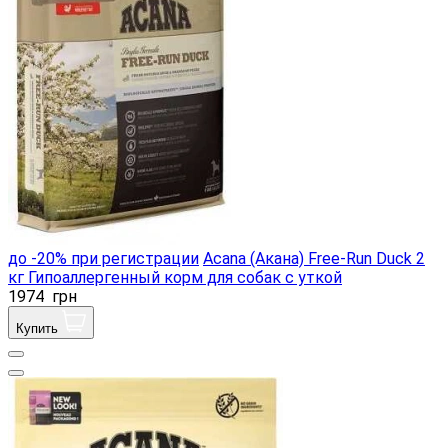
до -20% при регистрации
Acana (Акана) Free-Run Duck 2
кг Гипоаллергенный корм для собак с уткой
1974
грн
Купить