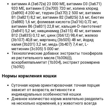
витамин A (3a672a) 23 000 МЕ, витамин D3 (3a671)
920 МЕ, витамин E (3a700) 720 мг, холина хлорид
(3a890) 4 200 мг, таурин (3a370) 2 500 мг, витамин
B1 (3a821) 8,2 мг, витамин B2 (3a825i) 3,6 мг, биотин
(3a880) 1,6 мг, фолиевая кислота (3a316) 0,72 мг,
витамин B6 (3a831) 22,8 мг, кальция-D-пантотенат
(3a841) 5,2 мг, ниацинамид (3a315) 40 мг, витамин
B12 (3a835) 0,12 мг, цинк (3b612) 98,4 мг, железо
(3b107) 40,8 мг, марганец (3b505) 48 мг, йодид
калия (3b201) 3,2 мг, медь (3b407) 7,4 мг, L-
метионин (3c305) 5 000 мг.
Технологические добавки: экстракты токоферола
из растительного масла (1b306(i)),
аскорбилпальмитат (1b304), экстракт розмарина
(1b392).
Нормы кормления кошки
Суточная норма ориентировочная: точная порция
зависит от возраста, активности и
индивидуальных особенностей кошки.
Дневное количество корма желательно разделить
на несколько кормлений, а у животного всегда