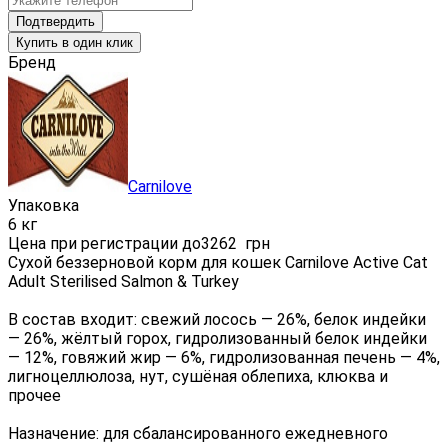
Подтвердить
Купить в один клик
Бренд
Carnilove
Упаковка
6 кг
Цена при регистрации до
3262
грн
Сухой беззерновой корм для кошек Carnilove Active Cat
Adult Sterilised Salmon & Turkey
В состав входит: свежий лосось — 26%, белок индейки
— 26%, жёлтый горох, гидролизованный белок индейки
— 12%, говяжий жир — 6%, гидролизованная печень — 4%,
лигноцеллюлоза, нут, сушёная облепиха, клюква и
прочее
Назначение: для сбалансированного ежедневного