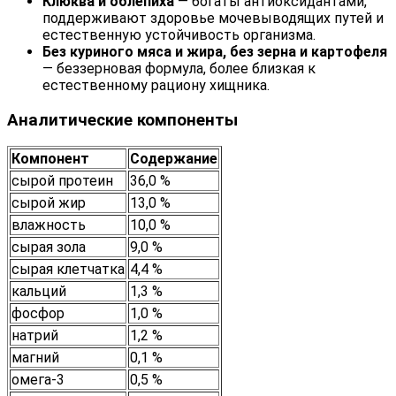
Клюква и облепиха
— богаты антиоксидантами,
поддерживают здоровье мочевыводящих путей и
естественную устойчивость организма.
Без куриного мяса и жира, без зерна и картофеля
— беззерновая формула, более близкая к
естественному рациону хищника.
Аналитические компоненты
Компонент
Содержание
сырой протеин
36,0 %
сырой жир
13,0 %
влажность
10,0 %
сырая зола
9,0 %
сырая клетчатка
4,4 %
кальций
1,3 %
фосфор
1,0 %
натрий
1,2 %
магний
0,1 %
омега-3
0,5 %