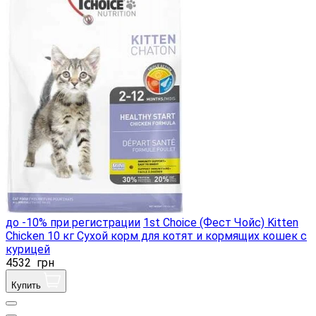
до -10% при регистрации
1st Choice (Фест Чойс) Kitten
Chicken 10 кг Сухой корм для котят и кормящих кошек с
курицей
4532
грн
Купить