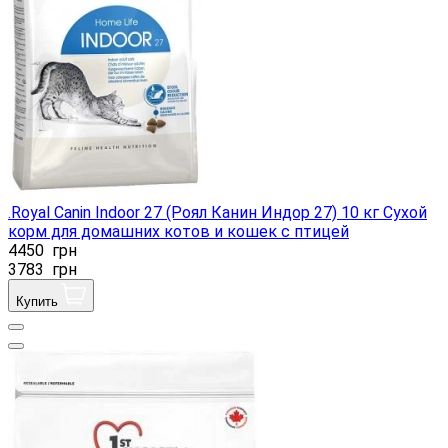
.Royal Canin Indoor 27 (Роял Канин Индор 27) 10 кг Сухой
корм для домашних котов и кошек с птицей
4450
грн
3783
грн
Купить