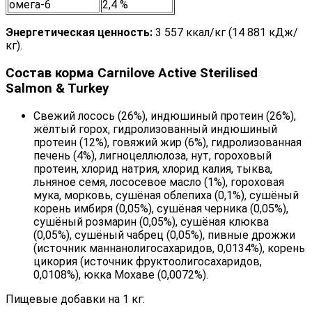
омега-6
2,4 %
Энергетическая ценность:
3 557 ккал/кг (14 881 кДж/
кг).
Состав корма Carnilove Active Sterilised
Salmon & Turkey
Свежий лосось (26%), индюшиный протеин (26%),
жёлтый горох, гидролизованный индюшиный
протеин (12%), говяжий жир (6%), гидролизованная
печень (4%), лигноцеллюлоза, нут, гороховый
протеин, хлорид натрия, хлорид калия, тыква,
льняное семя, лососевое масло (1%), гороховая
мука, морковь, сушёная облепиха (0,1%), сушёный
корень имбиря (0,05%), сушёная черника (0,05%),
сушёный розмарин (0,05%), сушёная клюква
(0,05%), сушёный чабрец (0,05%), пивные дрожжи
(источник маннанолигосахаридов, 0,0134%), корень
цикория (источник фруктоолигосахаридов,
0,0108%), юкка Мохаве (0,0072%).
Пищевые добавки на 1 кг: