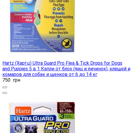
Hartz (Хартц) Ultra Guard Pro Flea & Tick Drops for Dogs
and Puppies 5 в 1 Капли от блох (яиц и личинок), клещей и
комаров для собак и щенков от 6 до 14 кг
750
грн